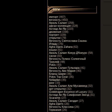
ТЕГИ
импорт
(467)
вечность
(450)
Амаль Саланг
(256)
афган-коллекция
(228)
Ахтиар Ак-Яр
(223)
движения
(168)
портрет
(109)
открытки
(79)
Вечность Святослава Сказка
Илады
(75)
Agha Djaris Zahara
(62)
кошки
(61)
Амаль Саланг Коеур Д'Коеурс
(58)
хаски
(50)
Вечность Гелиос Солнечный
Триумф
(48)
Polos
(43)
Амаль Саланг Гульнара
(41)
Вечность Аве Мария
(40)
Бланш Шарм
(36)
Polos Top Gear
(35)
Neliapilan
(35)
ринг
(33)
Амаль Саланг Али Мухаммед
(32)
арт-открытки
(32)
Golddragon Essence of Luxury
(31)
Ахтиар Ак-Яр Симфония Звезд
(31)
Scaramis
(27)
Амаль Саланг Сагадат
(27)
Agha Djari's
(26)
Вечность Классика
(26)
Германия
(26)