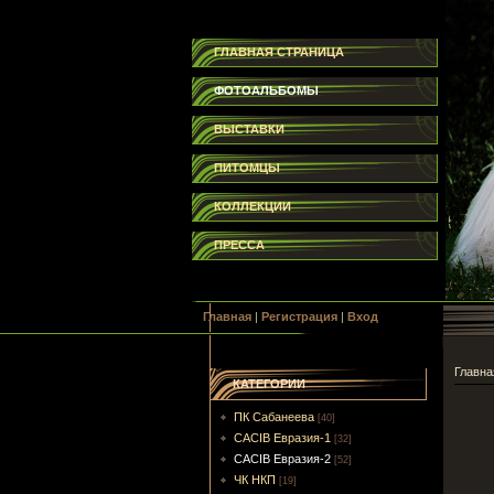
ГЛАВНАЯ СТРАНИЦА
ФОТОАЛЬБОМЫ
ВЫСТАВКИ
ПИТОМЦЫ
КОЛЛЕКЦИИ
ПРЕССА
Главная
|
Регистрация
|
Вход
Главна
КАТЕГОРИИ
ПК Сабанеева
[40]
CACIB Евразия-1
[32]
CACIB Евразия-2
[52]
ЧК НКП
[19]