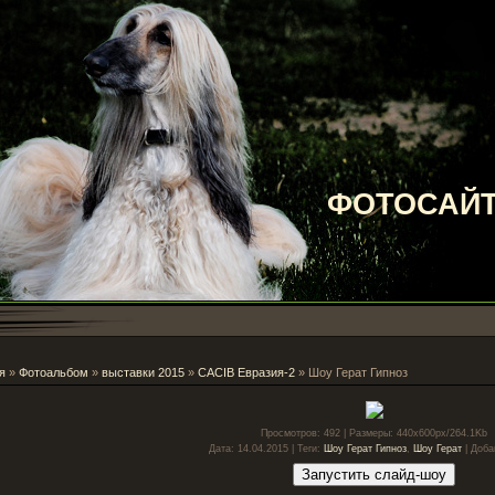
ФОТОСАЙТ
я
»
Фотоальбом
»
выставки 2015
»
CACIB Евразия-2
» Шоу Герат Гипноз
Просмотров
: 492 |
Размеры
: 440x600px/264.1Kb
Дата
: 14.04.2015 |
Теги
:
Шоу Герат Гипноз
,
Шоу Герат
|
Доба