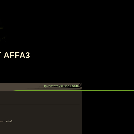
 AFFA3
Приветствую Вас
Гость
вил
:
affa3