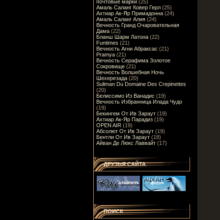
почтовые марки
(25)
Амаль Саланг Ковер Герл
(25)
Ахтиар Ак-Яр Примадонна
(24)
Амаль Саланг Алия
(24)
Вечность Гранд Очаровательная
Дама
(22)
Бланш Шарм Латона
(22)
Funtimes
(21)
Вечность Агни Абраксас
(21)
Pramya
(21)
Вечность Серафима Золотое
Сокровище
(21)
Вечность Волшебная Ночь
Шехерезада
(20)
Suliman Du Domaine Des Crepinettes
(20)
Белиссимо Из Ванадис
(19)
Вечность Избранница Илада Чудо
(19)
Бекингем От Ив Зараут
(19)
Ахтиар Ак-Яр Парадиз
(19)
OPEN AIR
(19)
Абсолют От Ив Зараут
(19)
Бентли От Ив Зараут
(18)
Айван Де Люкс Лаввайт
(17)
ДРУЗЬЯ САЙТА
ПОИСК