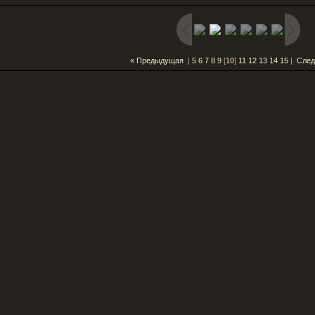
« Предыдущая
|
5
6
7
8
9
[
10
]
11
12
13
14
15
|
След