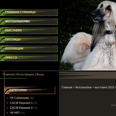
ГЛАВНАЯ СТРАНИЦА
ФОТОАЛЬБОМЫ
ВЫСТАВКИ
ПИТОМЦЫ
КОЛЛЕКЦИИ
ПРЕССА
Главная
|
Регистрация
|
Вход
Главная
»
Фотоальбом
»
выставки 2015
КАТЕГОРИИ
ПК Сабанеева
[40]
CACIB Евразия-1
[32]
Дат
CACIB Евразия-2
[52]
ЧК НКП
[19]