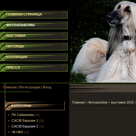
ГЛАВНАЯ СТРАНИЦА
ФОТОАЛЬБОМЫ
ВЫСТАВКИ
ПИТОМЦЫ
КОЛЛЕКЦИИ
ПРЕССА
Главная
|
Регистрация
|
Вход
Главная
»
Фотоальбом
»
выставки 2015
КАТЕГОРИИ
ПК Сабанеева
[40]
CACIB Евразия-1
[32]
CACIB Евразия-2
[52]
ЧК НКП
[19]