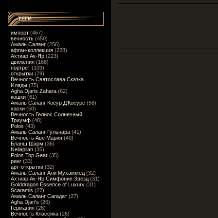
ТЕГИ
импорт
(467)
вечность
(450)
Амаль Саланг
(256)
афган-коллекция
(228)
Ахтиар Ак-Яр
(223)
движения
(168)
портрет
(109)
открытки
(79)
Вечность Святослава Сказка
Илады
(75)
Agha Djaris Zahara
(62)
кошки
(61)
Амаль Саланг Коеур Д'Коеурс
(58)
хаски
(50)
Вечность Гелиос Солнечный
Триумф
(48)
Polos
(43)
Амаль Саланг Гульнара
(41)
Вечность Аве Мария
(40)
Бланш Шарм
(36)
Neliapilan
(35)
Polos Top Gear
(35)
ринг
(33)
арт-открытки
(32)
Амаль Саланг Али Мухаммед
(32)
Ахтиар Ак-Яр Симфония Звезд
(31)
Golddragon Essence of Luxury
(31)
Scaramis
(27)
Амаль Саланг Сагадат
(27)
Agha Djari's
(26)
Германия
(26)
Вечность Классика
(26)