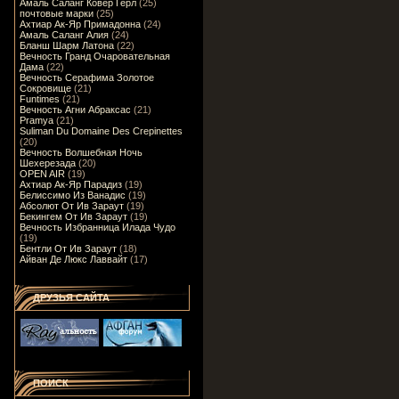
Амаль Саланг Ковер Герл
(25)
почтовые марки
(25)
Ахтиар Ак-Яр Примадонна
(24)
Амаль Саланг Алия
(24)
Бланш Шарм Латона
(22)
Вечность Гранд Очаровательная
Дама
(22)
Вечность Серафима Золотое
Сокровище
(21)
Funtimes
(21)
Вечность Агни Абраксас
(21)
Pramya
(21)
Suliman Du Domaine Des Crepinettes
(20)
Вечность Волшебная Ночь
Шехерезада
(20)
OPEN AIR
(19)
Ахтиар Ак-Яр Парадиз
(19)
Белиссимо Из Ванадис
(19)
Абсолют От Ив Зараут
(19)
Бекингем От Ив Зараут
(19)
Вечность Избранница Илада Чудо
(19)
Бентли От Ив Зараут
(18)
Айван Де Люкс Лаввайт
(17)
ДРУЗЬЯ САЙТА
ПОИСК