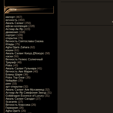
ТЕГИ
импорт
(467)
вечность
(450)
Амаль Саланг
(256)
афган-коллекция
(228)
Ахтиар Ак-Яр
(223)
движения
(168)
портрет
(109)
открытки
(79)
Вечность Святослава Сказка
Илады
(75)
Agha Djaris Zahara
(62)
кошки
(61)
Амаль Саланг Коеур Д'Коеурс
(58)
хаски
(50)
Вечность Гелиос Солнечный
Триумф
(48)
Polos
(43)
Амаль Саланг Гульнара
(41)
Вечность Аве Мария
(40)
Бланш Шарм
(36)
Polos Top Gear
(35)
Neliapilan
(35)
ринг
(33)
арт-открытки
(32)
Амаль Саланг Али Мухаммед
(32)
Ахтиар Ак-Яр Симфония Звезд
(31)
Golddragon Essence of Luxury
(31)
Амаль Саланг Сагадат
(27)
Scaramis
(27)
Вечность Классика
(26)
Германия
(26)
Agha Djari's
(26)