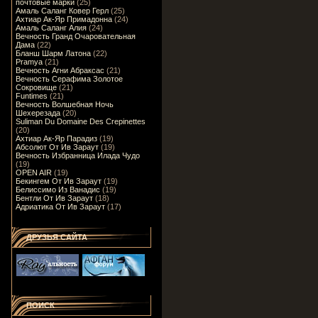
почтовые марки
(25)
Амаль Саланг Ковер Герл
(25)
Ахтиар Ак-Яр Примадонна
(24)
Амаль Саланг Алия
(24)
Вечность Гранд Очаровательная
Дама
(22)
Бланш Шарм Латона
(22)
Pramya
(21)
Вечность Агни Абраксас
(21)
Вечность Серафима Золотое
Сокровище
(21)
Funtimes
(21)
Вечность Волшебная Ночь
Шехерезада
(20)
Suliman Du Domaine Des Crepinettes
(20)
Ахтиар Ак-Яр Парадиз
(19)
Абсолют От Ив Зараут
(19)
Вечность Избранница Илада Чудо
(19)
OPEN AIR
(19)
Бекингем От Ив Зараут
(19)
Белиссимо Из Ванадис
(19)
Бентли От Ив Зараут
(18)
Адриатика От Ив Зараут
(17)
ДРУЗЬЯ САЙТА
ПОИСК