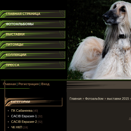
ГЛАВНАЯ СТРАНИЦА
ФОТОАЛЬБОМЫ
ВЫСТАВКИ
ПИТОМЦЫ
КОЛЛЕКЦИИ
ПРЕССА
Главная
|
Регистрация
|
Вход
Главная
»
Фотоальбом
»
выставки 2015
КАТЕГОРИИ
ПК Сабанеева
[40]
CACIB Евразия-1
[32]
Д
CACIB Евразия-2
[52]
ЧК НКП
[19]