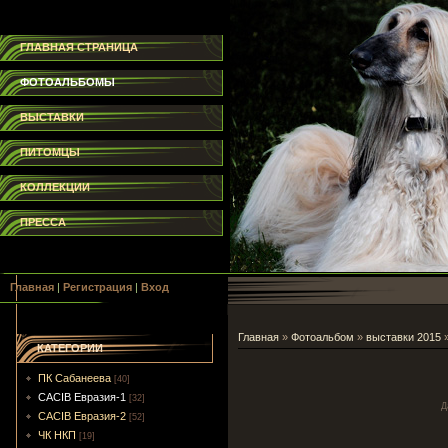
ГЛАВНАЯ СТРАНИЦА
ФОТОАЛЬБОМЫ
ВЫСТАВКИ
ПИТОМЦЫ
КОЛЛЕКЦИИ
ПРЕССА
Главная
|
Регистрация
|
Вход
Главная
»
Фотоальбом
»
выставки 2015
КАТЕГОРИИ
ПК Сабанеева
[40]
CACIB Евразия-1
[32]
Д
CACIB Евразия-2
[52]
ЧК НКП
[19]