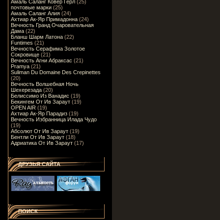
Амаль Саланг Ковер Герл
(25)
почтовые марки
(25)
Амаль Саланг Алия
(24)
Ахтиар Ак-Яр Примадонна
(24)
Вечность Гранд Очаровательная
Дама
(22)
Бланш Шарм Латона
(22)
Funtimes
(21)
Вечность Серафима Золотое
Сокровище
(21)
Вечность Агни Абраксас
(21)
Pramya
(21)
Suliman Du Domaine Des Crepinettes
(20)
Вечность Волшебная Ночь
Шехерезада
(20)
Белиссимо Из Ванадис
(19)
Бекингем От Ив Зараут
(19)
OPEN AIR
(19)
Ахтиар Ак-Яр Парадиз
(19)
Вечность Избранница Илада Чудо
(19)
Абсолют От Ив Зараут
(19)
Бентли От Ив Зараут
(18)
Адриатика От Ив Зараут
(17)
ДРУЗЬЯ САЙТА
ПОИСК