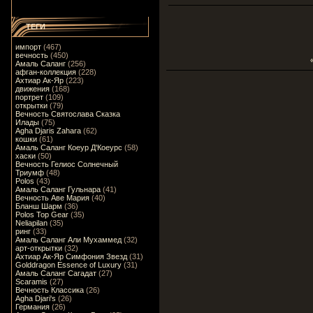
ТЕГИ
импорт
(467)
вечность
(450)
Амаль Саланг
(256)
афган-коллекция
(228)
Ахтиар Ак-Яр
(223)
движения
(168)
портрет
(109)
открытки
(79)
Вечность Святослава Сказка
Илады
(75)
Agha Djaris Zahara
(62)
кошки
(61)
Амаль Саланг Коеур Д'Коеурс
(58)
хаски
(50)
Вечность Гелиос Солнечный
Триумф
(48)
Polos
(43)
Амаль Саланг Гульнара
(41)
Вечность Аве Мария
(40)
Бланш Шарм
(36)
Polos Top Gear
(35)
Neliapilan
(35)
ринг
(33)
Амаль Саланг Али Мухаммед
(32)
арт-открытки
(32)
Ахтиар Ак-Яр Симфония Звезд
(31)
Golddragon Essence of Luxury
(31)
Амаль Саланг Сагадат
(27)
Scaramis
(27)
Вечность Классика
(26)
Agha Djari's
(26)
Германия
(26)