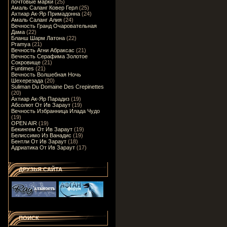
почтовые марки
(25)
Амаль Саланг Ковер Герл
(25)
Ахтиар Ак-Яр Примадонна
(24)
Амаль Саланг Алия
(24)
Вечность Гранд Очаровательная
Дама
(22)
Бланш Шарм Латона
(22)
Pramya
(21)
Вечность Агни Абраксас
(21)
Вечность Серафима Золотое
Сокровище
(21)
Funtimes
(21)
Вечность Волшебная Ночь
Шехерезада
(20)
Suliman Du Domaine Des Crepinettes
(20)
Ахтиар Ак-Яр Парадиз
(19)
Абсолют От Ив Зараут
(19)
Вечность Избранница Илада Чудо
(19)
OPEN AIR
(19)
Бекингем От Ив Зараут
(19)
Белиссимо Из Ванадис
(19)
Бентли От Ив Зараут
(18)
Адриатика От Ив Зараут
(17)
ДРУЗЬЯ САЙТА
ПОИСК