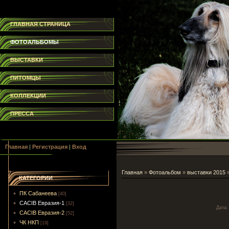
ГЛАВНАЯ СТРАНИЦА
ФОТОАЛЬБОМЫ
ВЫСТАВКИ
ПИТОМЦЫ
КОЛЛЕКЦИИ
ПРЕССА
Главная
|
Регистрация
|
Вход
Главная
»
Фотоальбом
»
выставки 2015
КАТЕГОРИИ
ПК Сабанеева
[40]
CACIB Евразия-1
[32]
Дата
:
CACIB Евразия-2
[52]
ЧК НКП
[19]