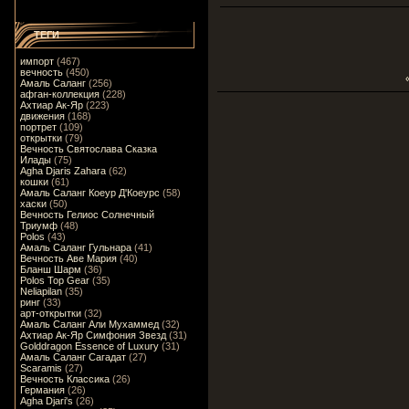
ТЕГИ
импорт
(467)
вечность
(450)
Амаль Саланг
(256)
афган-коллекция
(228)
Ахтиар Ак-Яр
(223)
движения
(168)
портрет
(109)
открытки
(79)
Вечность Святослава Сказка
Илады
(75)
Agha Djaris Zahara
(62)
кошки
(61)
Амаль Саланг Коеур Д'Коеурс
(58)
хаски
(50)
Вечность Гелиос Солнечный
Триумф
(48)
Polos
(43)
Амаль Саланг Гульнара
(41)
Вечность Аве Мария
(40)
Бланш Шарм
(36)
Polos Top Gear
(35)
Neliapilan
(35)
ринг
(33)
арт-открытки
(32)
Амаль Саланг Али Мухаммед
(32)
Ахтиар Ак-Яр Симфония Звезд
(31)
Golddragon Essence of Luxury
(31)
Амаль Саланг Сагадат
(27)
Scaramis
(27)
Вечность Классика
(26)
Германия
(26)
Agha Djari's
(26)