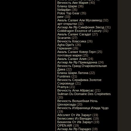
Вечность Аве Мария
(40)
Бланш Шарм
(36)
Neliapilan
(35)
Polos Top Gear
(35)
ринг
(33)
Амаль Саланг Али Мухаммед
(32)
арт-открытки
(32)
Ахтиар Ак-Яр Симфония Звезд
(31)
Golddragon Essence of Luxury
(31)
Амаль Саланг Сагадат
(27)
Scaramis
(27)
Вечность Классика
(26)
Agha Djari's
(26)
Германия
(26)
Амаль Саланг Ковер Герл
(25)
почтовые марки
(25)
Амаль Саланг Алия
(24)
Ахтиар Ак-Яр Примадонна
(24)
Вечность Гранд Очаровательная
Дама
(22)
Бланш Шарм Латона
(22)
Funtimes
(21)
Вечность Серафима Золотое
Сокровище
(21)
Pramya
(21)
Вечность Агни Абраксас
(21)
Suliman Du Domaine Des Crepinettes
(20)
Вечность Волшебная Ночь
Шехерезада
(20)
Вечность Избранница Илада Чудо
(19)
Абсолют От Ив Зараут
(19)
Белиссимо Из Ванадис
(19)
Бекингем От Ив Зараут
(19)
OPEN AIR
(19)
Ахтиар Ак-Яр Парадиз
(19)