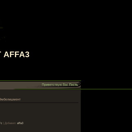
 AFFA3
Приветствую Вас
Гость
 Эмбелишмент
'с
|
Добавил
:
affa3