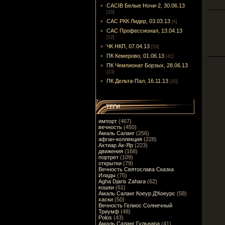
CACIB Белые Ночи-2, 30.06.13
[15]
САС РКК Лидер, 03.03.13
[6]
САС Профессионал, 13.04.13
[12]
ЧК НКП, 07.04.13
[53]
ПК Кемерово, 01.06.13
[41]
ПК Чемпионат Борзых, 28.06.13
[23]
ПК Дельта-Пал, 16.11.13
[20]
ТЕГИ
импорт
(467)
вечность
(450)
Амаль Саланг
(256)
афган-коллекция
(228)
Ахтиар Ак-Яр
(223)
движения
(168)
портрет
(109)
открытки
(79)
Вечность Святослава Сказка
Илады
(75)
Agha Djaris Zahara
(62)
кошки
(61)
Амаль Саланг Коеур Д'Коеурс
(58)
хаски
(50)
Вечность Гелиос Солнечный
Триумф
(48)
Polos
(43)
Амаль Саланг Гульнара
(41)