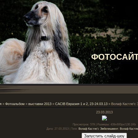
ФОТОСАЙТ
я
»
Фотоальбом
»
выставки 2013
»
CACIB Евразия-1 и 2, 23-24.03.13
» Волаф Кастле'с
23.03.2013
Просмотров
: 579 |
Размеры
: 439x600px/130.1Kb
Дата
: 27.03.2013 |
Теги
:
Волаф Кастле'с Эмбелишмент
,
Волаф Кастле