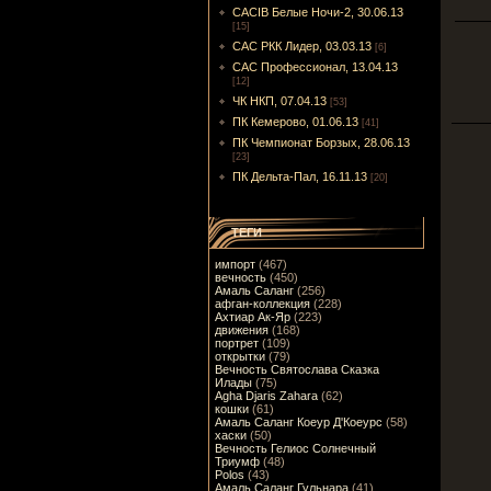
CACIB Белые Ночи-2, 30.06.13
[15]
САС РКК Лидер, 03.03.13
[6]
САС Профессионал, 13.04.13
[12]
ЧК НКП, 07.04.13
[53]
ПК Кемерово, 01.06.13
[41]
ПК Чемпионат Борзых, 28.06.13
[23]
ПК Дельта-Пал, 16.11.13
[20]
ТЕГИ
импорт
(467)
вечность
(450)
Амаль Саланг
(256)
афган-коллекция
(228)
Ахтиар Ак-Яр
(223)
движения
(168)
портрет
(109)
открытки
(79)
Вечность Святослава Сказка
Илады
(75)
Agha Djaris Zahara
(62)
кошки
(61)
Амаль Саланг Коеур Д'Коеурс
(58)
хаски
(50)
Вечность Гелиос Солнечный
Триумф
(48)
Polos
(43)
Амаль Саланг Гульнара
(41)