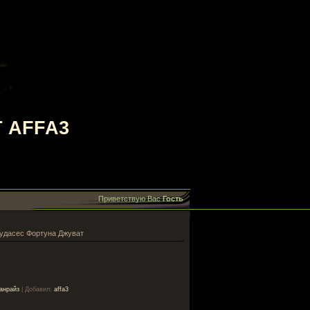
 AFFA3
Приветствую Вас
Гость
удасес Фортуна Джуват
анрайз
|
Добавил
:
affa3