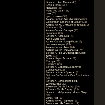
Вечность Аве Мария
(40)
Бланш Шарм
(36)
Neliapilan
(35)
Polos Top Gear
(35)
ринг
(33)
арт-открытки
(32)
Амаль Саланг Али Мухаммед
(32)
Golddragon Essence of Luxury
(31)
Ахтиар Ак-Яр Симфония Звезд
(31)
Scaramis
(27)
Амаль Саланг Сагадат
(27)
Германия
(26)
Вечность Классика
(26)
Agha Djari's
(26)
Амаль Саланг Ковер Герл
(25)
почтовые марки
(25)
Амаль Саланг Алия
(24)
Ахтиар Ак-Яр Примадонна
(24)
Вечность Гранд Очаровательная
Дама
(22)
Бланш Шарм Латона
(22)
Pramya
(21)
Funtimes
(21)
Вечность Серафима Золотое
Сокровище
(21)
Вечность Агни Абраксас
(21)
Suliman Du Domaine Des Crepinettes
(20)
Вечность Волшебная Ночь
Шехерезада
(20)
Бекингем От Ив Зараут
(19)
Абсолют От Ив Зараут
(19)
Вечность Избранница Илада Чудо
(19)
OPEN AIR
(19)
Ахтиар Ак-Яр Парадиз
(19)
Белиссимо Из Ванадис
(19)