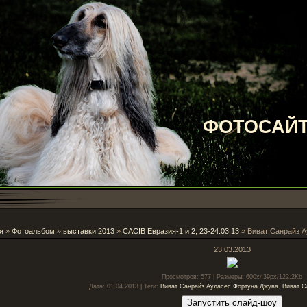
ФОТОСАЙТ
я
»
Фотоальбом
»
выставки 2013
»
CACIB Евразия-1 и 2, 23-24.03.13
» Виват Санрайз А
23.03.2013
Просмотров
: 577 |
Размеры
: 600x439px/122.2Kb
Дата
: 01.04.2013 |
Теги
:
Виват Санрайз Аудасес Фортуна Джува
,
Виват С