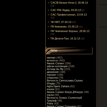
CACIB Белые Ночи-2, 30.06.13
[15]
САС РКК Лидер, 03.03.13
[6]
САС Профессионал, 13.04.13
[12]
ЧК НКП, 07.04.13
[53]
ПК Кемерово, 01.06.13
[41]
ПК Чемпионат Борзых, 28.06.13
[23]
ПК Дельта-Пал, 16.11.13
[20]
ТЕГИ
импорт
(467)
вечность
(450)
Амаль Саланг
(256)
афган-коллекция
(228)
Ахтиар Ак-Яр
(223)
движения
(168)
портрет
(109)
открытки
(79)
Вечность Святослава Сказка
Илады
(75)
Agha Djaris Zahara
(62)
кошки
(61)
Амаль Саланг Коеур Д'Коеурс
(58)
хаски
(50)
Вечность Гелиос Солнечный
Триумф
(48)
Polos
(43)
Амаль Саланг Гульнара
(41)