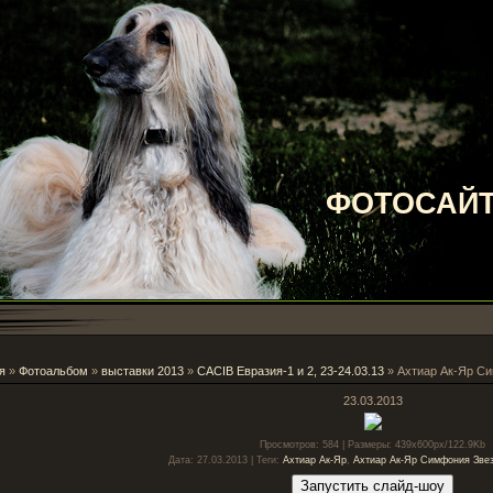
ФОТОСАЙТ
я
»
Фотоальбом
»
выставки 2013
»
CACIB Евразия-1 и 2, 23-24.03.13
» Ахтиар Ак-Яр С
23.03.2013
Просмотров
: 584 |
Размеры
: 439x600px/122.9Kb
Дата
: 27.03.2013 |
Теги
:
Ахтиар Ак-Яр
,
Ахтиар Ак-Яр Симфония Зве