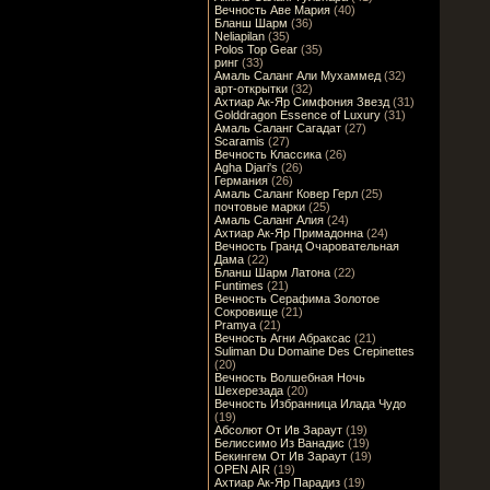
Вечность Аве Мария
(40)
Бланш Шарм
(36)
Neliapilan
(35)
Polos Top Gear
(35)
ринг
(33)
Амаль Саланг Али Мухаммед
(32)
арт-открытки
(32)
Ахтиар Ак-Яр Симфония Звезд
(31)
Golddragon Essence of Luxury
(31)
Амаль Саланг Сагадат
(27)
Scaramis
(27)
Вечность Классика
(26)
Agha Djari's
(26)
Германия
(26)
Амаль Саланг Ковер Герл
(25)
почтовые марки
(25)
Амаль Саланг Алия
(24)
Ахтиар Ак-Яр Примадонна
(24)
Вечность Гранд Очаровательная
Дама
(22)
Бланш Шарм Латона
(22)
Funtimes
(21)
Вечность Серафима Золотое
Сокровище
(21)
Pramya
(21)
Вечность Агни Абраксас
(21)
Suliman Du Domaine Des Crepinettes
(20)
Вечность Волшебная Ночь
Шехерезада
(20)
Вечность Избранница Илада Чудо
(19)
Абсолют От Ив Зараут
(19)
Белиссимо Из Ванадис
(19)
Бекингем От Ив Зараут
(19)
OPEN AIR
(19)
Ахтиар Ак-Яр Парадиз
(19)