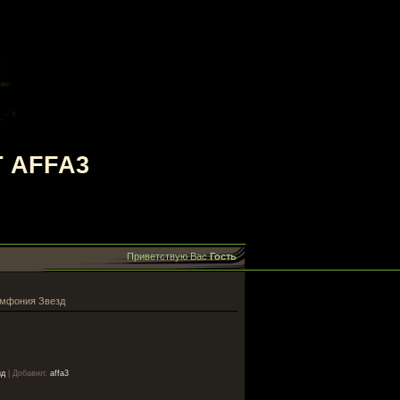
 AFFA3
Приветствую Вас
Гость
имфония Звезд
зд
|
Добавил
:
affa3