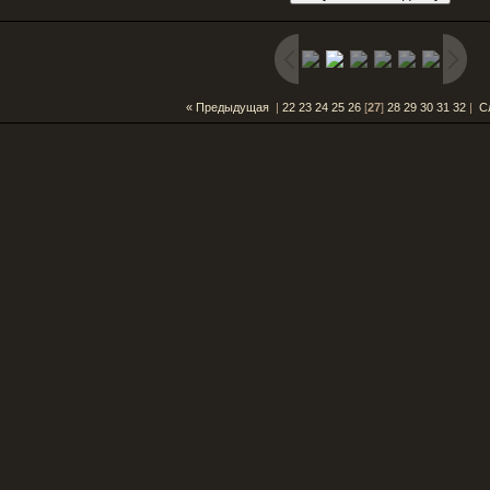
« Предыдущая
|
22
23
24
25
26
[
27
]
28
29
30
31
32
|
С