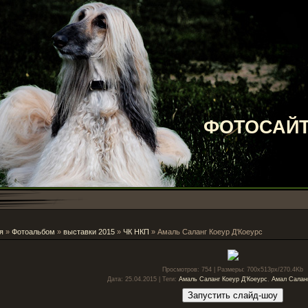
ФОТОСАЙТ
я
»
Фотоальбом
»
выставки 2015
»
ЧК НКП
» Амаль Саланг Коеур Д'Коеурс
Просмотров
: 754 |
Размеры
: 700x513px/270.4Kb
Дата
: 25.04.2015 |
Теги
:
Амаль Саланг Коеур Д'Коеурс
,
Амал Салан