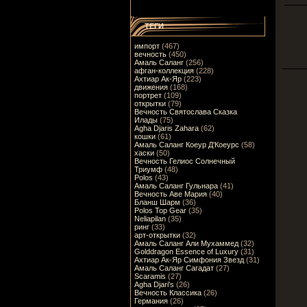
ТЕГИ
импорт
(467)
вечность
(450)
Амаль Саланг
(256)
афган-коллекция
(228)
Ахтиар Ак-Яр
(223)
движения
(168)
портрет
(109)
открытки
(79)
Вечность Святослава Сказка
Илады
(75)
Agha Djaris Zahara
(62)
кошки
(61)
Амаль Саланг Коеур Д'Коеурс
(58)
хаски
(50)
Вечность Гелиос Солнечный
Триумф
(48)
Polos
(43)
Амаль Саланг Гульнара
(41)
Вечность Аве Мария
(40)
Бланш Шарм
(36)
Polos Top Gear
(35)
Neliapilan
(35)
ринг
(33)
арт-открытки
(32)
Амаль Саланг Али Мухаммед
(32)
Golddragon Essence of Luxury
(31)
Ахтиар Ак-Яр Симфония Звезд
(31)
Амаль Саланг Сагадат
(27)
Scaramis
(27)
Agha Djari's
(26)
Вечность Классика
(26)
Германия
(26)