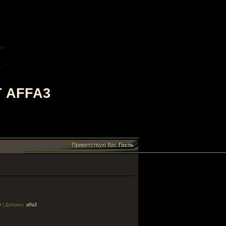
 AFFA3
Приветствую Вас
Гость
г
|
Добавил
:
affa3