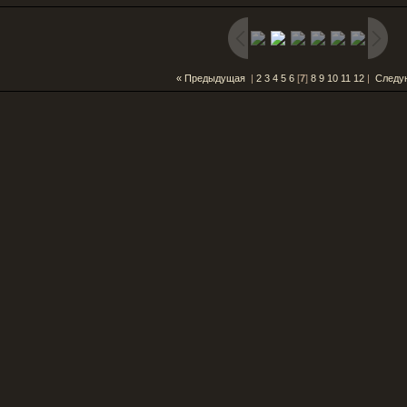
« Предыдущая
|
2
3
4
5
6
[
7
]
8
9
10
11
12
|
Следу