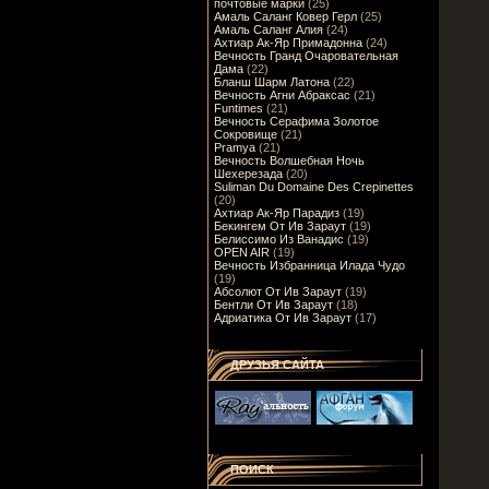
почтовые марки
(25)
Амаль Саланг Ковер Герл
(25)
Амаль Саланг Алия
(24)
Ахтиар Ак-Яр Примадонна
(24)
Вечность Гранд Очаровательная
Дама
(22)
Бланш Шарм Латона
(22)
Вечность Агни Абраксас
(21)
Funtimes
(21)
Вечность Серафима Золотое
Сокровище
(21)
Pramya
(21)
Вечность Волшебная Ночь
Шехерезада
(20)
Suliman Du Domaine Des Crepinettes
(20)
Ахтиар Ак-Яр Парадиз
(19)
Бекингем От Ив Зараут
(19)
Белиссимо Из Ванадис
(19)
OPEN AIR
(19)
Вечность Избранница Илада Чудо
(19)
Абсолют От Ив Зараут
(19)
Бентли От Ив Зараут
(18)
Адриатика От Ив Зараут
(17)
ДРУЗЬЯ САЙТА
ПОИСК