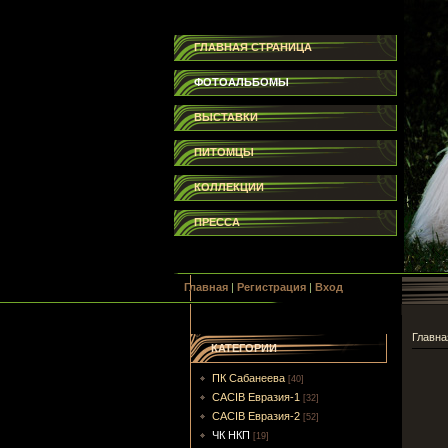
ГЛАВНАЯ СТРАНИЦА
ФОТОАЛЬБОМЫ
ВЫСТАВКИ
ПИТОМЦЫ
КОЛЛЕКЦИИ
ПРЕССА
Главная
|
Регистрация
|
Вход
Главна
КАТЕГОРИИ
ПК Сабанеева
[40]
CACIB Евразия-1
[32]
CACIB Евразия-2
[52]
ЧК НКП
[19]