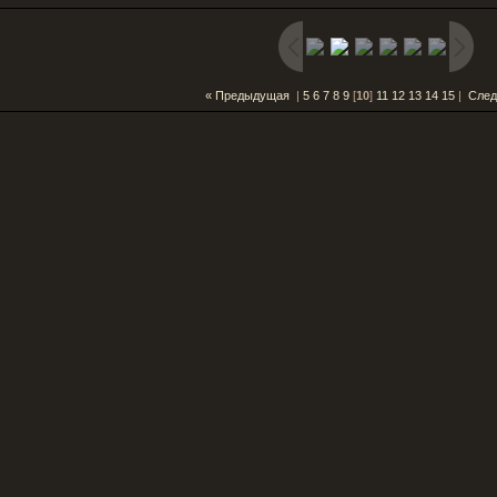
« Предыдущая
|
5
6
7
8
9
[
10
]
11
12
13
14
15
|
След