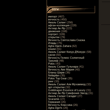
ТЕГИ
импорт
(467)
вечность
(450)
Амаль Саланг
(256)
афган-коллекция
(228)
Ахтиар Ак-Яр
(223)
движения
(168)
портрет
(109)
открытки
(79)
Вечность Святослава Сказка
Илады
(75)
Agha Djaris Zahara
(62)
кошки
(61)
Амаль Саланг Коеур Д'Коеурс
(58)
хаски
(50)
Вечность Гелиос Солнечный
Триумф
(48)
Polos
(43)
Амаль Саланг Гульнара
(41)
Вечность Аве Мария
(40)
Бланш Шарм
(36)
Neliapilan
(35)
Polos Top Gear
(35)
ринг
(33)
Амаль Саланг Али Мухаммед
(32)
арт-открытки
(32)
Golddragon Essence of Luxury
(31)
Ахтиар Ак-Яр Симфония Звезд
(31)
Амаль Саланг Сагадат
(27)
Scaramis
(27)
Германия
(26)
Вечность Классика
(26)
Agha Djari's
(26)