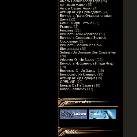
Амаль Саланг Ковер Герл
(25)
почтовые марки
(25)
Амаль Саланг Алия
(24)
Ахтиар Ак-Яр Примадонна
(24)
Вечность Гранд Очаровательная
Дама
(22)
Бланш Шарм Латона
(22)
Pramya
(21)
Funtimes
(21)
Вечность Агни Абраксас
(21)
Вечность Серафима Золотое
Сокровище
(21)
Вечность Волшебная Ночь
Шехерезада
(20)
Suliman Du Domaine Des Crepinettes
(20)
Абсолют От Ив Зараут
(19)
Вечность Избранница Илада Чудо
(19)
Бекингем От Ив Зараут
(19)
Белиссимо Из Ванадис
(19)
Ахтиар Ак-Яр Парадиз
(19)
OPEN AIR
(19)
Бентли От Ив Зараут
(18)
Konor Gandamak
(17)
ДРУЗЬЯ САЙТА
ПОИСК