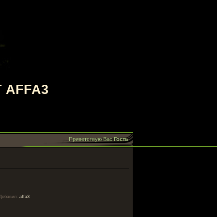
 AFFA3
Приветствую Вас
Гость
Добавил
:
affa3