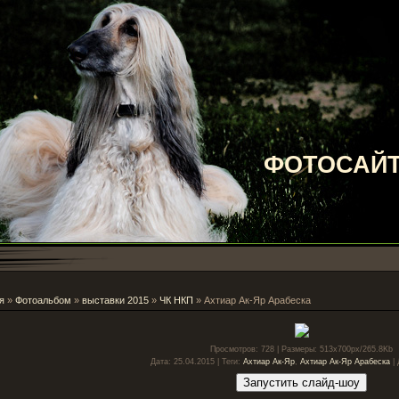
ФОТОСАЙТ
я
»
Фотоальбом
»
выставки 2015
»
ЧК НКП
» Ахтиар Ак-Яр Арабеска
Просмотров
: 728 |
Размеры
: 513x700px/265.8Kb
Дата
: 25.04.2015 |
Теги
:
Ахтиар Ак-Яр
,
Ахтиар Ак-Яр Арабеска
|