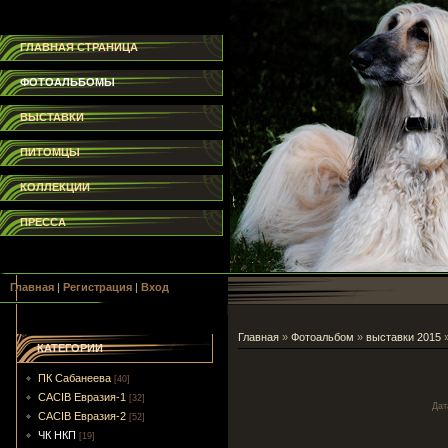
ГЛАВНАЯ СТРАНИЦА
ФОТОАЛЬБОМЫ
ВЫСТАВКИ
ПИТОМЦЫ
КОЛЛЕКЦИИ
ПРЕССА
Главная
|
Регистрация
|
Вход
Главная
»
Фотоальбом
»
выставки 2015
КАТЕГОРИИ
ПК Сабанеева
[40]
CACIB Евразия-1
[32]
Дат
CACIB Евразия-2
[52]
ЧК НКП
[19]