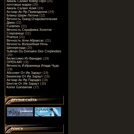
Амаль Саланг Ковер Герл
(25)
почтовые марки
(25)
Амаль Саланг Алия
(24)
Ахтиар Ак-Яр Примадонна
(24)
Бланш Шарм Латона
(22)
Вечность Гранд Очаровательная
Дама
(22)
Funtimes
(21)
Вечность Серафима Золотое
Сокровище
(21)
Pramya
(21)
Вечность Агни Абраксас
(21)
Вечность Волшебная Ночь
Шехерезада
(20)
Suliman Du Domaine Des Crepinettes
(20)
Белиссимо Из Ванадис
(19)
OPEN AIR
(19)
Вечность Избранница Илада Чудо
(19)
Абсолют От Ив Зараут
(19)
Бекингем От Ив Зараут
(19)
Ахтиар Ак-Яр Парадиз
(19)
Бентли От Ив Зараут
(18)
Konor Gandamak
(17)
ДРУЗЬЯ САЙТА
ПОИСК