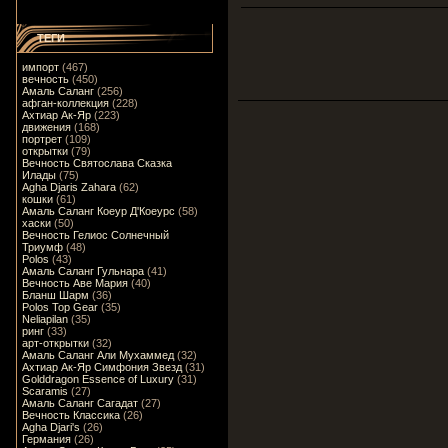
ТЕГИ
импорт
(467)
вечность
(450)
Амаль Саланг
(256)
афган-коллекция
(228)
Ахтиар Ак-Яр
(223)
движения
(168)
портрет
(109)
открытки
(79)
Вечность Святослава Сказка
Илады
(75)
Agha Djaris Zahara
(62)
кошки
(61)
Амаль Саланг Коеур Д'Коеурс
(58)
хаски
(50)
Вечность Гелиос Солнечный
Триумф
(48)
Polos
(43)
Амаль Саланг Гульнара
(41)
Вечность Аве Мария
(40)
Бланш Шарм
(36)
Polos Top Gear
(35)
Neliapilan
(35)
ринг
(33)
арт-открытки
(32)
Амаль Саланг Али Мухаммед
(32)
Ахтиар Ак-Яр Симфония Звезд
(31)
Golddragon Essence of Luxury
(31)
Scaramis
(27)
Амаль Саланг Сагадат
(27)
Вечность Классика
(26)
Agha Djari's
(26)
Германия
(26)