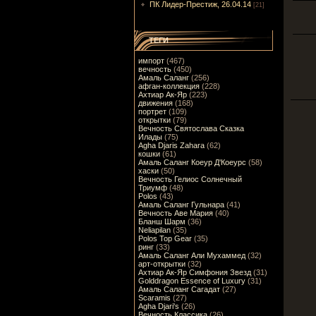
ПК Лидер-Престиж, 26.04.14
[21]
ТЕГИ
импорт
(467)
вечность
(450)
Амаль Саланг
(256)
афган-коллекция
(228)
Ахтиар Ак-Яр
(223)
движения
(168)
портрет
(109)
открытки
(79)
Вечность Святослава Сказка
Илады
(75)
Agha Djaris Zahara
(62)
кошки
(61)
Амаль Саланг Коеур Д'Коеурс
(58)
хаски
(50)
Вечность Гелиос Солнечный
Триумф
(48)
Polos
(43)
Амаль Саланг Гульнара
(41)
Вечность Аве Мария
(40)
Бланш Шарм
(36)
Neliapilan
(35)
Polos Top Gear
(35)
ринг
(33)
Амаль Саланг Али Мухаммед
(32)
арт-открытки
(32)
Ахтиар Ак-Яр Симфония Звезд
(31)
Golddragon Essence of Luxury
(31)
Амаль Саланг Сагадат
(27)
Scaramis
(27)
Agha Djari's
(26)
Вечность Классика
(26)