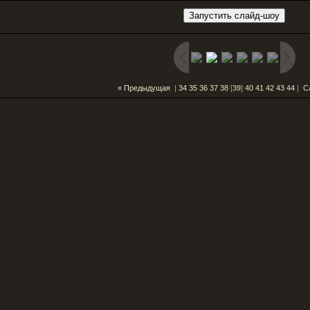
« Предыдущая
|
34
35
36
37
38
[
39
]
40
41
42
43
44
|
С