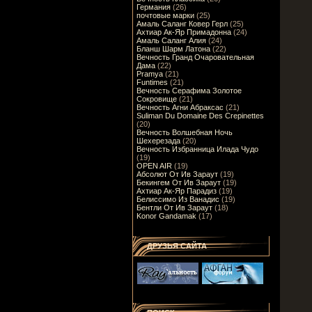
Германия
(26)
почтовые марки
(25)
Амаль Саланг Ковер Герл
(25)
Ахтиар Ак-Яр Примадонна
(24)
Амаль Саланг Алия
(24)
Бланш Шарм Латона
(22)
Вечность Гранд Очаровательная
Дама
(22)
Pramya
(21)
Funtimes
(21)
Вечность Серафима Золотое
Сокровище
(21)
Вечность Агни Абраксас
(21)
Suliman Du Domaine Des Crepinettes
(20)
Вечность Волшебная Ночь
Шехерезада
(20)
Вечность Избранница Илада Чудо
(19)
OPEN AIR
(19)
Абсолют От Ив Зараут
(19)
Бекингем От Ив Зараут
(19)
Ахтиар Ак-Яр Парадиз
(19)
Белиссимо Из Ванадис
(19)
Бентли От Ив Зараут
(18)
Konor Gandamak
(17)
ДРУЗЬЯ САЙТА