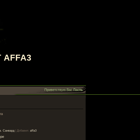
 AFFA3
Приветствую Вас
Гость
та
а
,
Санвард
|
Добавил
:
affa3
ере