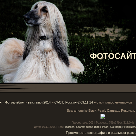
ФОТОСАЙТ
я
»
Фотоальбом
»
выставки 2014
»
CACIB Россия-2,09.11.14
» суки, класс чемпионов
Scaramouche Black Pearl, Санвард Реконкис
Просмотров
: 503 |
Размеры
: 799x379px/212.0Kb
Дата
: 10.11.2014 |
Теги
:
импорт
,
Scaramouche Black Pearl
,
Санвард Реконкист
Просмотреть фотографию в реальном разм