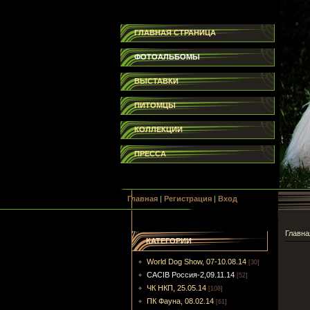
ГЛАВНАЯ СТРАНИЦА
ФОТОАЛЬБОМЫ
ВЫСТАВКИ
ПИТОМЦЫ
КОЛЛЕКЦИИ
ПРЕССА
Главная
|
Регистрация
|
Вход
Главна
КАТЕГОРИИ
World Dog Show, 07-10.08.14
[30]
CACIB Россия-2,09.11.14
[52]
ЧК НКП, 25.05.14
[108]
ПК Фауна, 08.02.14
[61]