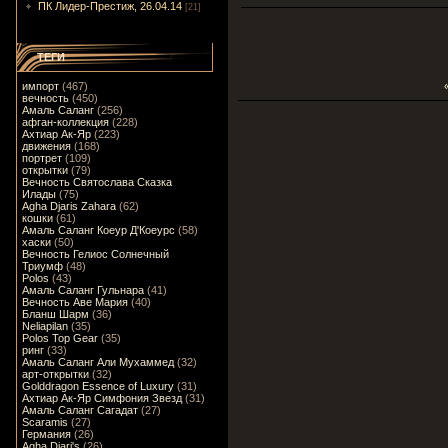
ПК Лидер-Престиж, 26.04.14
[21]
ТЕГИ
импорт
(467)
вечность
(450)
Амаль Саланг
(256)
афган-коллекция
(228)
Ахтиар Ак-Яр
(223)
движения
(168)
портрет
(109)
открытки
(79)
Вечность Святослава Сказка
Илады
(75)
Agha Djaris Zahara
(62)
кошки
(61)
Амаль Саланг Коеур Д'Коеурс
(58)
хаски
(50)
Вечность Гелиос Солнечный
Триумф
(48)
Polos
(43)
Амаль Саланг Гульнара
(41)
Вечность Аве Мария
(40)
Бланш Шарм
(36)
Neliapilan
(35)
Polos Top Gear
(35)
ринг
(33)
Амаль Саланг Али Мухаммед
(32)
арт-открытки
(32)
Golddragon Essence of Luxury
(31)
Ахтиар Ак-Яр Симфония Звезд
(31)
Амаль Саланг Сагадат
(27)
Scaramis
(27)
Германия
(26)
Agha Djari's
(26)