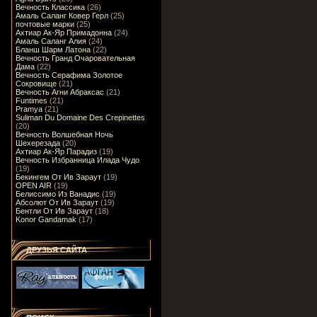
Вечность Классика
(26)
Амаль Саланг Ковер Герл
(25)
почтовые марки
(25)
Ахтиар Ак-Яр Примадонна
(24)
Амаль Саланг Алия
(24)
Бланш Шарм Латона
(22)
Вечность Гранд Очаровательная
Дама
(22)
Вечность Серафима Золотое
Сокровище
(21)
Вечность Агни Абраксас
(21)
Funtimes
(21)
Pramya
(21)
Suliman Du Domaine Des Crepinettes
(20)
Вечность Волшебная Ночь
Шехерезада
(20)
Ахтиар Ак-Яр Парадиз
(19)
Вечность Избранница Илада Чудо
(19)
Бекингем От Ив Зараут
(19)
OPEN AIR
(19)
Белиссимо Из Ванадис
(19)
Абсолют От Ив Зараут
(19)
Бентли От Ив Зараут
(18)
Konor Gandamak
(17)
ДРУЗЬЯ САЙТА