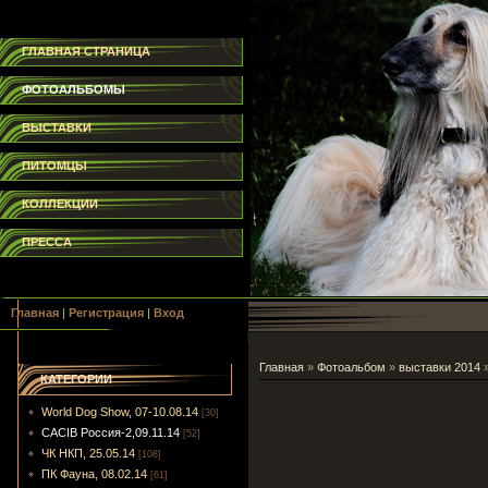
ГЛАВНАЯ СТРАНИЦА
ФОТОАЛЬБОМЫ
ВЫСТАВКИ
ПИТОМЦЫ
КОЛЛЕКЦИИ
ПРЕССА
Главная
|
Регистрация
|
Вход
Главная
»
Фотоальбом
»
выставки 2014
КАТЕГОРИИ
World Dog Show, 07-10.08.14
[30]
CACIB Россия-2,09.11.14
[52]
ЧК НКП, 25.05.14
[108]
ПК Фауна, 08.02.14
[61]