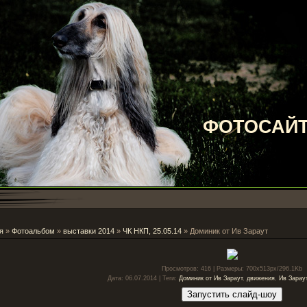
ФОТОСАЙТ
я
»
Фотоальбом
»
выставки 2014
»
ЧК НКП, 25.05.14
» Доминик от Ив Зараут
Просмотров
: 416 |
Размеры
: 700x513px/296.1Kb
Дата
: 06.07.2014 |
Теги
:
Доминик от Ив Зараут
,
движения
,
Ив Зарау