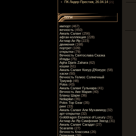
ПК Лидер-Престиж, 26.04.14
[21]
ТЕГИ
импорт
(467)
вечность
(450)
Амаль Саланг
(256)
афган-коллекция
(228)
Ахтиар Ак-Яр
(223)
движения
(168)
портрет
(109)
открытки
(79)
Вечность Святослава Сказка
Илады
(75)
Agha Djaris Zahara
(62)
кошки
(61)
Амаль Саланг Коеур Д'Коеурс
(58)
хаски
(50)
Вечность Гелиос Солнечный
Триумф
(48)
Polos
(43)
Амаль Саланг Гульнара
(41)
Вечность Аве Мария
(40)
Бланш Шарм
(36)
Neliapilan
(35)
Polos Top Gear
(35)
ринг
(33)
Амаль Саланг Али Мухаммед
(32)
арт-открытки
(32)
Golddragon Essence of Luxury
(31)
Ахтиар Ак-Яр Симфония Звезд
(31)
Амаль Саланг Сагадат
(27)
Scaramis
(27)
Вечность Классика
(26)
Германия
(26)