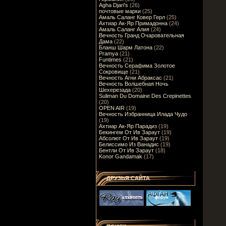
Agha Djari's
(26)
почтовые марки
(25)
Амаль Саланг Ковер Герл
(25)
Ахтиар Ак-Яр Примадонна
(24)
Амаль Саланг Алия
(24)
Вечность Гранд Очаровательная
Дама
(22)
Бланш Шарм Латона
(22)
Pramya
(21)
Funtimes
(21)
Вечность Серафима Золотое
Сокровище
(21)
Вечность Агни Абраксас
(21)
Вечность Волшебная Ночь
Шехерезада
(20)
Suliman Du Domaine Des Crepinettes
(20)
OPEN AIR
(19)
Вечность Избранница Илада Чудо
(19)
Ахтиар Ак-Яр Парадиз
(19)
Бекингем От Ив Зараут
(19)
Абсолют От Ив Зараут
(19)
Белиссимо Из Ванадис
(19)
Бентли От Ив Зараут
(18)
Konor Gandamak
(17)
ДРУЗЬЯ САЙТА