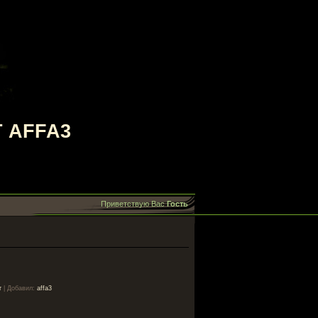
 AFFA3
Приветствую Вас
Гость
т
|
Добавил
:
affa3