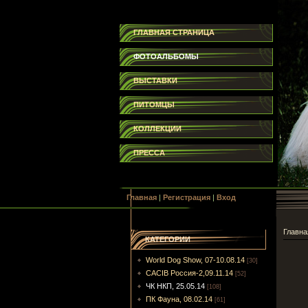
ГЛАВНАЯ СТРАНИЦА
ФОТОАЛЬБОМЫ
ВЫСТАВКИ
ПИТОМЦЫ
КОЛЛЕКЦИИ
ПРЕССА
Главная
|
Регистрация
|
Вход
Главна
КАТЕГОРИИ
World Dog Show, 07-10.08.14
[30]
CACIB Россия-2,09.11.14
[52]
ЧК НКП, 25.05.14
[108]
ПК Фауна, 08.02.14
[61]