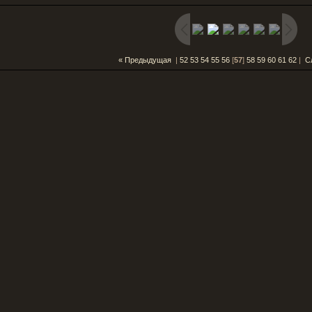
« Предыдущая
|
52
53
54
55
56
[
57
]
58
59
60
61
62
|
С