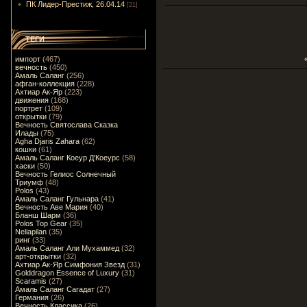
ПК Лидер-Престиж, 26.04.14
[21]
ТЕГИ
импорт
(467)
вечность
(450)
Амаль Саланг
(256)
афган-коллекция
(228)
Ахтиар Ак-Яр
(223)
движения
(168)
портрет
(109)
открытки
(79)
Вечность Святослава Сказка
Илады
(75)
Agha Djaris Zahara
(62)
кошки
(61)
Амаль Саланг Коеур Д'Коеурс
(58)
хаски
(50)
Вечность Гелиос Солнечный
Триумф
(48)
Polos
(43)
Амаль Саланг Гульнара
(41)
Вечность Аве Мария
(40)
Бланш Шарм
(36)
Polos Top Gear
(35)
Neliapilan
(35)
ринг
(33)
Амаль Саланг Али Мухаммед
(32)
арт-открытки
(32)
Ахтиар Ак-Яр Симфония Звезд
(31)
Golddragon Essence of Luxury
(31)
Scaramis
(27)
Амаль Саланг Сагадат
(27)
Германия
(26)
Вечность Классика
(26)