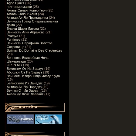
Agha Djari's
(26)
почтовые марки
(25)
Амаль Саланг Ковер Герл
(25)
Амаль Саланг Алия
(24)
Ахтиар Ак-Яр Примадонна
(24)
Вечность Гранд Очаровательная
Дама
(22)
Бланш Шарм Латона
(22)
Вечность Агни Абраксас
(21)
Pramya
(21)
Funtimes
(21)
Вечность Серафима Золотое
Сокровище
(21)
Suliman Du Domaine Des Crepinettes
(20)
Вечность Волшебная Ночь
Шехерезада
(20)
OPEN AIR
(19)
Бекингем От Ив Зараут
(19)
Абсолют От Ив Зараут
(19)
Вечность Избранница Илада Чудо
(19)
Белиссимо Из Ванадис
(19)
Ахтиар Ак-Яр Парадиз
(19)
Бентли От Ив Зараут
(18)
Айван Де Люкс Лаввайт
(17)
ДРУЗЬЯ САЙТА