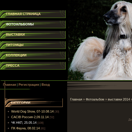
ГЛАВНАЯ СТРАНИЦА
ФОТОАЛЬБОМЫ
ВЫСТАВКИ
ПИТОМЦЫ
КОЛЛЕКЦИИ
ПРЕССА
Главная
|
Регистрация
|
Вход
Главная
»
Фотоальбом
»
выставки 2014
КАТЕГОРИИ
World Dog Show, 07-10.08.14
[30]
CACIB Россия-2,09.11.14
[52]
Да
ЧК НКП, 25.05.14
[108]
ПК Фауна, 08.02.14
[61]