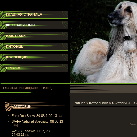
ГЛАВНАЯ СТРАНИЦА
ФОТОАЛЬБОМЫ
ВЫСТАВКИ
ПИТОМЦЫ
КОЛЛЕКЦИИ
ПРЕССА
Главная
|
Регистрация
|
Вход
Главная
»
Фотоальбом
»
выставки 2013
КАТЕГОРИИ
Euro Dog Show, 30.08-1.09.13
[73]
SA-FA National Speciality, 08.06.13
Дата
[192]
CACIB Евразия-1 и 2, 23-
24.03.13
[38]