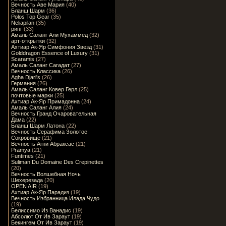
Вечность Аве Мария
(40)
Бланш Шарм
(36)
Polos Top Gear
(35)
Neliapilan
(35)
ринг
(33)
Амаль Саланг Али Мухаммед
(32)
арт-открытки
(32)
Ахтиар Ак-Яр Симфония Звезд
(31)
Golddragon Essence of Luxury
(31)
Scaramis
(27)
Амаль Саланг Сагадат
(27)
Вечность Классика
(26)
Agha Djari's
(26)
Германия
(26)
Амаль Саланг Ковер Герл
(25)
почтовые марки
(25)
Ахтиар Ак-Яр Примадонна
(24)
Амаль Саланг Алия
(24)
Вечность Гранд Очаровательная
Дама
(22)
Бланш Шарм Латона
(22)
Вечность Серафима Золотое
Сокровище
(21)
Вечность Агни Абраксас
(21)
Pramya
(21)
Funtimes
(21)
Suliman Du Domaine Des Crepinettes
(20)
Вечность Волшебная Ночь
Шехерезада
(20)
OPEN AIR
(19)
Ахтиар Ак-Яр Парадиз
(19)
Вечность Избранница Илада Чудо
(19)
Белиссимо Из Ванадис
(19)
Абсолют От Ив Зараут
(19)
Бекингем От Ив Зараут
(19)