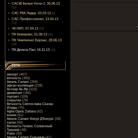
CACIB Белые Ночи-2, 30.06.13
[15]
САС РКК Лидер, 03.03.13
[6]
САС Профессионал, 13.04.13
[12]
ЧК НКП, 07.04.13
[53]
ПК Кемерово, 01.06.13
[41]
ПК Чемпионат Борзых, 28.06.13
[23]
ПК Дельта-Пал, 16.11.13
[20]
ТЕГИ
импорт
(467)
вечность
(450)
Амаль Саланг
(256)
афган-коллекция
(228)
Ахтиар Ак-Яр
(223)
движения
(168)
портрет
(109)
открытки
(79)
Вечность Святослава Сказка
Илады
(75)
Agha Djaris Zahara
(62)
кошки
(61)
Амаль Саланг Коеур Д'Коеурс
(58)
хаски
(50)
Вечность Гелиос Солнечный
Триумф
(48)
Polos
(43)
Амаль Саланг Гульнара
(41)