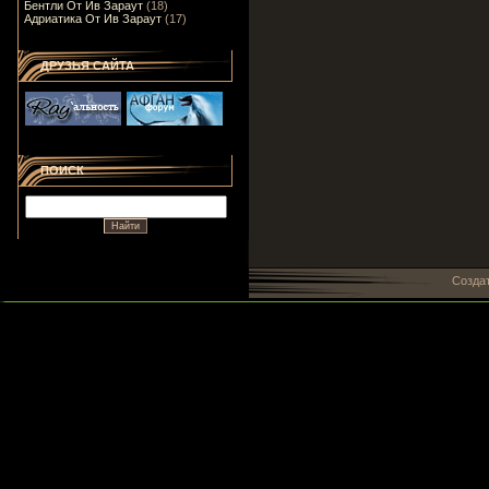
Бентли От Ив Зараут
(18)
Адриатика От Ив Зараут
(17)
ДРУЗЬЯ САЙТА
ПОИСК
Созда