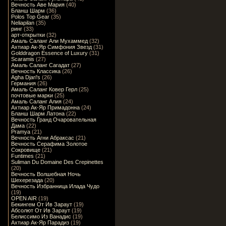
Вечность Аве Мария
(40)
Бланш Шарм
(36)
Polos Top Gear
(35)
Neliapilan
(35)
ринг
(33)
арт-открытки
(32)
Амаль Саланг Али Мухаммед
(32)
Ахтиар Ак-Яр Симфония Звезд
(31)
Golddragon Essence of Luxury
(31)
Scaramis
(27)
Амаль Саланг Сагадат
(27)
Вечность Классика
(26)
Agha Djari's
(26)
Германия
(26)
Амаль Саланг Ковер Герл
(25)
почтовые марки
(25)
Амаль Саланг Алия
(24)
Ахтиар Ак-Яр Примадонна
(24)
Бланш Шарм Латона
(22)
Вечность Гранд Очаровательная
Дама
(22)
Pramya
(21)
Вечность Агни Абраксас
(21)
Вечность Серафима Золотое
Сокровище
(21)
Funtimes
(21)
Suliman Du Domaine Des Crepinettes
(20)
Вечность Волшебная Ночь
Шехерезада
(20)
Вечность Избранница Илада Чудо
(19)
OPEN AIR
(19)
Бекингем От Ив Зараут
(19)
Абсолют От Ив Зараут
(19)
Белиссимо Из Ванадис
(19)
Ахтиар Ак-Яр Парадиз
(19)