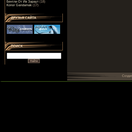
Бентли От Ив Зараут
(18)
Konor Gandamak
(17)
ДРУЗЬЯ САЙТА
ПОИСК
Созда