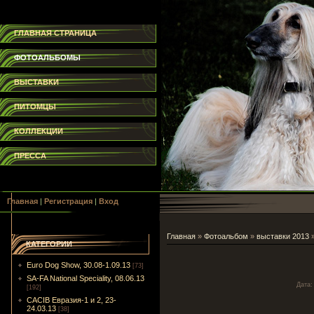
ГЛАВНАЯ СТРАНИЦА
ФОТОАЛЬБОМЫ
ВЫСТАВКИ
ПИТОМЦЫ
КОЛЛЕКЦИИ
ПРЕССА
Главная
|
Регистрация
|
Вход
Главная
»
Фотоальбом
»
выставки 2013
КАТЕГОРИИ
Euro Dog Show, 30.08-1.09.13
[73]
SA-FA National Speciality, 08.06.13
Дата
:
[192]
CACIB Евразия-1 и 2, 23-
24.03.13
[38]