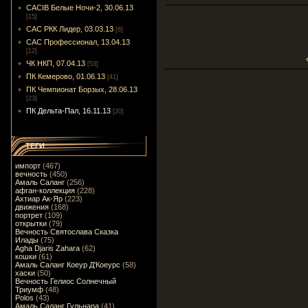
CACIB Белые Ночи-2, 30.06.13
[15]
САС РКК Лидер, 03.03.13
[6]
САС Профессионал, 13.04.13
[12]
ЧК НКП, 07.04.13
[53]
ПК Кемерово, 01.06.13
[41]
ПК Чемпионат Борзых, 28.06.13
[23]
ПК Дельта-Пал, 16.11.13
[20]
ТЕГИ
импорт
(467)
вечность
(450)
Амаль Саланг
(256)
афган-коллекция
(228)
Ахтиар Ак-Яр
(223)
движения
(168)
портрет
(109)
открытки
(79)
Вечность Святослава Сказка
Илады
(75)
Agha Djaris Zahara
(62)
кошки
(61)
Амаль Саланг Коеур Д'Коеурс
(58)
хаски
(50)
Вечность Гелиос Солнечный
Триумф
(48)
Polos
(43)
Амаль Саланг Гульнара
(41)