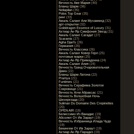
Вечность Аве Мария
(40)
Бланш Шарм
(36)
Neliapilan
(35)
Polos Top Gear
(35)
ринг
(33)
Амаль Саланг Али Мухаммед
(32)
арт-открытки
(32)
Golddragon Essence of Luxury
(31)
Ахтиар Ак-Яр Симфония Звезд
(31)
Амаль Саланг Сагадат
(27)
Scaramis
(27)
Agha Djari's
(26)
Германия
(26)
Вечность Классика
(26)
Амаль Саланг Ковер Герл
(25)
почтовые марки
(25)
Ахтиар Ак-Яр Примадонна
(24)
Амаль Саланг Алия
(24)
Вечность Гранд Очаровательная
Дама
(22)
Бланш Шарм Латона
(22)
Pramya
(21)
Funtimes
(21)
Вечность Серафима Золотое
Сокровище
(21)
Вечность Агни Абраксас
(21)
Вечность Волшебная Ночь
Шехерезада
(20)
Suliman Du Domaine Des Crepinettes
(20)
OPEN AIR
(19)
Белиссимо Из Ванадис
(19)
Абсолют От Ив Зараут
(19)
Вечность Избранница Илада Чудо
(19)
Бекингем От Ив Зараут
(19)
Ахтиар Ак-Яр Парадиз
(19)