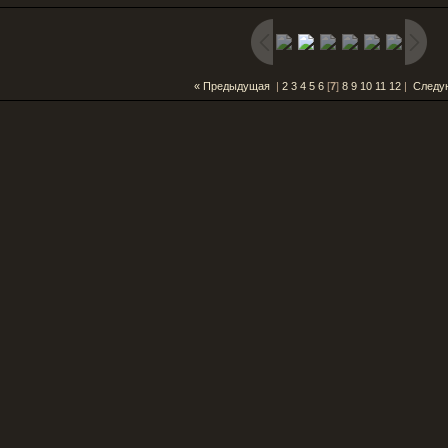
« Предыдущая
|
2
3
4
5
6
[
7
]
8
9
10
11
12
|
Следу