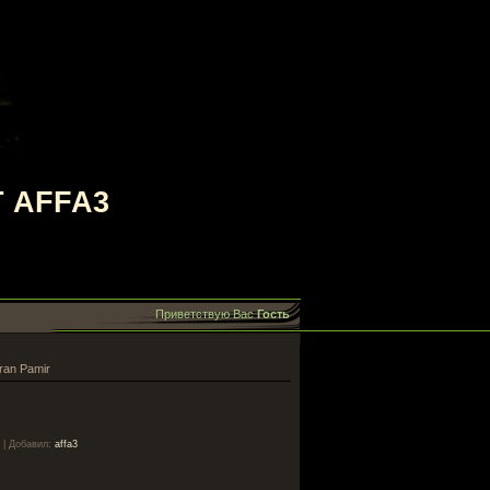
 AFFA3
Приветствую Вас
Гость
ran Pamir
|
Добавил
:
affa3