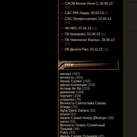
CACIB Белые Ночи-2, 30.06.13
[15]
САС РКК Лидер, 03.03.13
[6]
САС Профессионал, 13.04.13
[12]
ЧК НКП, 07.04.13
[53]
ПК Кемерово, 01.06.13
[41]
ПК Чемпионат Борзых, 28.06.13
[23]
ПК Дельта-Пал, 16.11.13
[20]
ТЕГИ
импорт
(467)
вечность
(450)
Амаль Саланг
(256)
афган-коллекция
(228)
Ахтиар Ак-Яр
(223)
движения
(168)
портрет
(109)
открытки
(79)
Вечность Святослава Сказка
Илады
(75)
Agha Djaris Zahara
(62)
кошки
(61)
Амаль Саланг Коеур Д'Коеурс
(58)
хаски
(50)
Вечность Гелиос Солнечный
Триумф
(48)
Polos
(43)
Амаль Саланг Гульнара
(41)