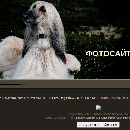
ФОТОСАЙТ
я
»
Фотоальбом
»
выставки 2013
»
Euro Dog Show, 30.08-1.09.13
» Bellatrix Bloxom Del G
Просмотров
: 560 |
Размеры
: 600x440px/100.3Kb
Дата
: 18.09.2013 |
Теги
:
Bellatrix Bloxom Del Gran Pamir
,
Gran Pamir