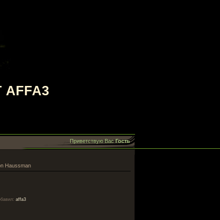
 AFFA3
Приветствую Вас
Гость
von Haussman
обавил
:
affa3