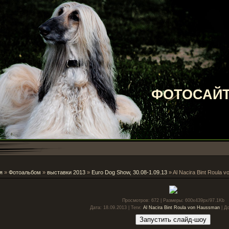
ФОТОСАЙТ
я
»
Фотоальбом
»
выставки 2013
»
Euro Dog Show, 30.08-1.09.13
» Al Nacira Bint Roula 
Просмотров
: 672 |
Размеры
: 600x439px/97.1Kb
Дата
: 18.09.2013 |
Теги
:
Al Nacira Bint Roula von Haussman
|
Д