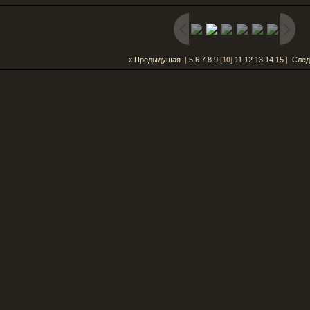
« Предыдущая
|
5
6
7
8
9
[
10
]
11
12
13
14
15
|
След