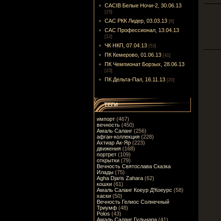
CACIB Белые Ночи-2, 30.06.13
[15]
САС РКК Лидер, 03.03.13
[6]
САС Профессионал, 13.04.13
[12]
ЧК НКП, 07.04.13
[53]
ПК Кемерово, 01.06.13
[41]
ПК Чемпионат Борзых, 28.06.13
[23]
ПК Дельта-Пал, 16.11.13
[20]
ТЕГИ
импорт
(467)
вечность
(450)
Амаль Саланг
(256)
афган-коллекция
(228)
Ахтиар Ак-Яр
(223)
движения
(168)
портрет
(109)
открытки
(79)
Вечность Святослава Сказка
Илады
(75)
Agha Djaris Zahara
(62)
кошки
(61)
Амаль Саланг Коеур Д'Коеурс
(58)
хаски
(50)
Вечность Гелиос Солнечный
Триумф
(48)
Polos
(43)
Амаль Саланг Гульнара
(41)