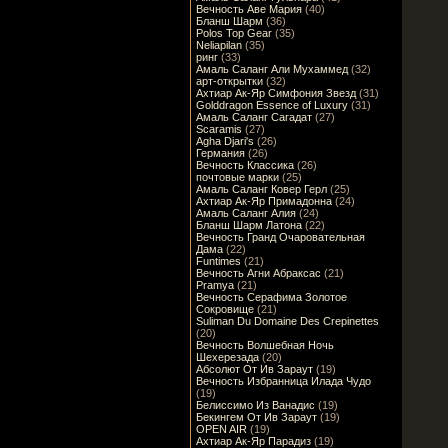
Вечность Аве Мария
(40)
Бланш Шарм
(36)
Polos Top Gear
(35)
Neliapilan
(35)
ринг
(33)
Амаль Саланг Али Мухаммед
(32)
арт-открытки
(32)
Ахтиар Ак-Яр Симфония Звезд
(31)
Golddragon Essence of Luxury
(31)
Амаль Саланг Сагадат
(27)
Scaramis
(27)
Agha Djari's
(26)
Германия
(26)
Вечность Классика
(26)
почтовые марки
(25)
Амаль Саланг Ковер Герл
(25)
Ахтиар Ак-Яр Примадонна
(24)
Амаль Саланг Алия
(24)
Бланш Шарм Латона
(22)
Вечность Гранд Очаровательная
Дама
(22)
Funtimes
(21)
Вечность Агни Абраксас
(21)
Pramya
(21)
Вечность Серафима Золотое
Сокровище
(21)
Suliman Du Domaine Des Crepinettes
(20)
Вечность Волшебная Ночь
Шехерезада
(20)
Абсолют От Ив Зараут
(19)
Вечность Избранница Илада Чудо
(19)
Белиссимо Из Ванадис
(19)
Бекингем От Ив Зараут
(19)
OPEN AIR
(19)
Ахтиар Ак-Яр Парадиз
(19)