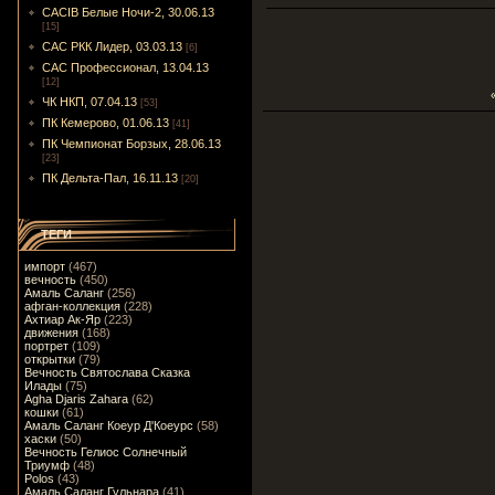
CACIB Белые Ночи-2, 30.06.13
[15]
САС РКК Лидер, 03.03.13
[6]
САС Профессионал, 13.04.13
[12]
ЧК НКП, 07.04.13
[53]
ПК Кемерово, 01.06.13
[41]
ПК Чемпионат Борзых, 28.06.13
[23]
ПК Дельта-Пал, 16.11.13
[20]
ТЕГИ
импорт
(467)
вечность
(450)
Амаль Саланг
(256)
афган-коллекция
(228)
Ахтиар Ак-Яр
(223)
движения
(168)
портрет
(109)
открытки
(79)
Вечность Святослава Сказка
Илады
(75)
Agha Djaris Zahara
(62)
кошки
(61)
Амаль Саланг Коеур Д'Коеурс
(58)
хаски
(50)
Вечность Гелиос Солнечный
Триумф
(48)
Polos
(43)
Амаль Саланг Гульнара
(41)