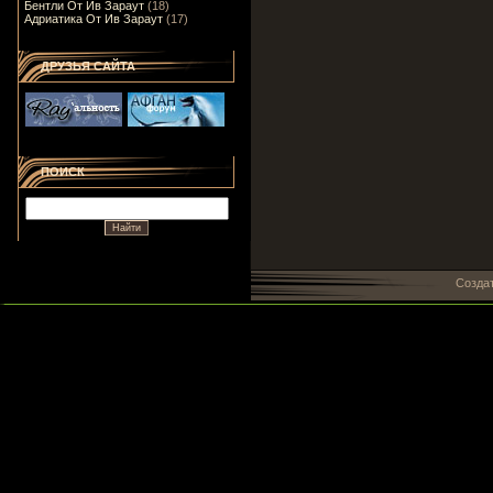
Бентли От Ив Зараут
(18)
Адриатика От Ив Зараут
(17)
ДРУЗЬЯ САЙТА
ПОИСК
Созда