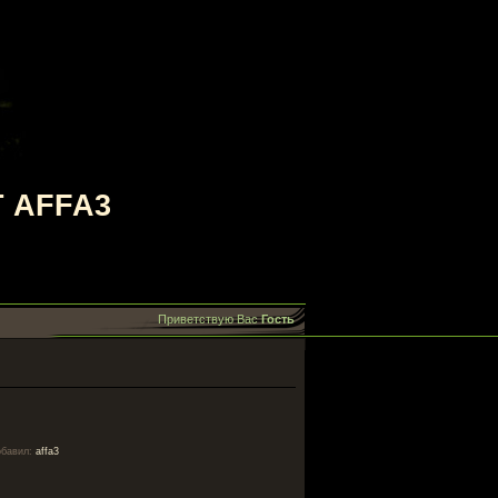
 AFFA3
Приветствую Вас
Гость
обавил
:
affa3