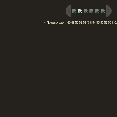
« Предыдущая
|
48
49
50
51
52
[
53
]
54
55
56
57
58
|
С