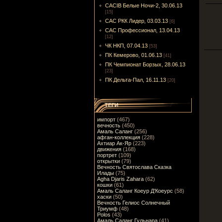
CACIB Белые Ночи-2, 30.06.13
[15]
САС РКК Лидер, 03.03.13
[6]
САС Профессионал, 13.04.13
[12]
ЧК НКП, 07.04.13
[53]
ПК Кемерово, 01.06.13
[41]
ПК Чемпионат Борзых, 28.06.13
[23]
ПК Дельта-Пал, 16.11.13
[20]
ТЕГИ
импорт
(467)
вечность
(450)
Амаль Саланг
(256)
афган-коллекция
(228)
Ахтиар Ак-Яр
(223)
движения
(168)
портрет
(109)
открытки
(79)
Вечность Святослава Сказка
Илады
(75)
Agha Djaris Zahara
(62)
кошки
(61)
Амаль Саланг Коеур Д'Коеурс
(58)
хаски
(50)
Вечность Гелиос Солнечный
Триумф
(48)
Polos
(43)
Амаль Саланг Гульнара
(41)