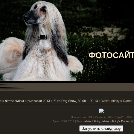
ФОТОСАЙТ
я
»
Фотоальбом
»
выставки 2013
»
Euro Dog Show, 30.08-1.09.13
» White Infinity's Dante
Просмотров
: 501 |
Размеры
: 700x512px/116.9Kb
Дата
: 16.09.2013 |
Теги
:
White Infinity
,
White Infinity's Dante
|
Д