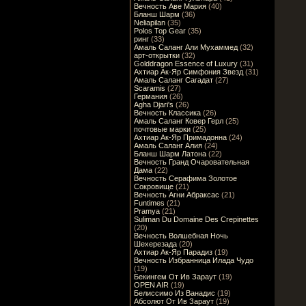
Вечность Аве Мария
(40)
Бланш Шарм
(36)
Neliapilan
(35)
Polos Top Gear
(35)
ринг
(33)
Амаль Саланг Али Мухаммед
(32)
арт-открытки
(32)
Golddragon Essence of Luxury
(31)
Ахтиар Ак-Яр Симфония Звезд
(31)
Амаль Саланг Сагадат
(27)
Scaramis
(27)
Германия
(26)
Agha Djari's
(26)
Вечность Классика
(26)
Амаль Саланг Ковер Герл
(25)
почтовые марки
(25)
Ахтиар Ак-Яр Примадонна
(24)
Амаль Саланг Алия
(24)
Бланш Шарм Латона
(22)
Вечность Гранд Очаровательная
Дама
(22)
Вечность Серафима Золотое
Сокровище
(21)
Вечность Агни Абраксас
(21)
Funtimes
(21)
Pramya
(21)
Suliman Du Domaine Des Crepinettes
(20)
Вечность Волшебная Ночь
Шехерезада
(20)
Ахтиар Ак-Яр Парадиз
(19)
Вечность Избранница Илада Чудо
(19)
Бекингем От Ив Зараут
(19)
OPEN AIR
(19)
Белиссимо Из Ванадис
(19)
Абсолют От Ив Зараут
(19)