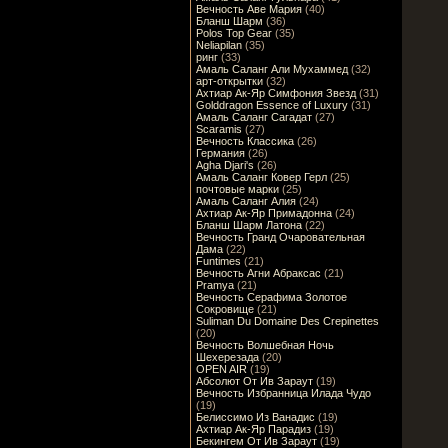
Вечность Аве Мария
(40)
Бланш Шарм
(36)
Polos Top Gear
(35)
Neliapilan
(35)
ринг
(33)
Амаль Саланг Али Мухаммед
(32)
арт-открытки
(32)
Ахтиар Ак-Яр Симфония Звезд
(31)
Golddragon Essence of Luxury
(31)
Амаль Саланг Сагадат
(27)
Scaramis
(27)
Вечность Классика
(26)
Германия
(26)
Agha Djari's
(26)
Амаль Саланг Ковер Герл
(25)
почтовые марки
(25)
Амаль Саланг Алия
(24)
Ахтиар Ак-Яр Примадонна
(24)
Бланш Шарм Латона
(22)
Вечность Гранд Очаровательная
Дама
(22)
Funtimes
(21)
Вечность Агни Абраксас
(21)
Pramya
(21)
Вечность Серафима Золотое
Сокровище
(21)
Suliman Du Domaine Des Crepinettes
(20)
Вечность Волшебная Ночь
Шехерезада
(20)
OPEN AIR
(19)
Абсолют От Ив Зараут
(19)
Вечность Избранница Илада Чудо
(19)
Белиссимо Из Ванадис
(19)
Ахтиар Ак-Яр Парадиз
(19)
Бекингем От Ив Зараут
(19)