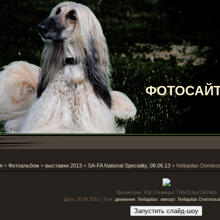
ФОТОСАЙТ
я
»
Фотоальбом
»
выставки 2013
»
SA-FA National Speciality, 08.06.13
» Neliapilan Domino
Просмотров
: 454 |
Размеры
: 700x513px/196.9Kb
Дата
: 20.06.2013 |
Теги
:
движения
,
Neliapilan
,
импорт
,
Neliapilan Dominosa