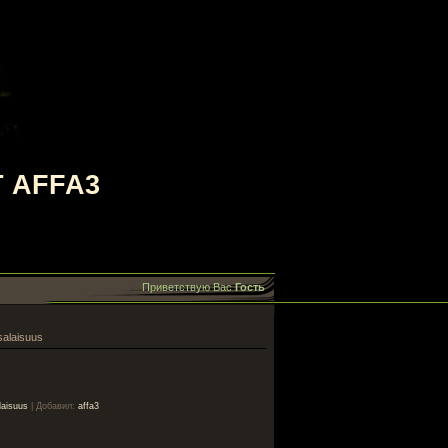
 AFFA3
Приветствую Вас
Гость
salaisuus
laisuus
|
Добавил
:
affa3