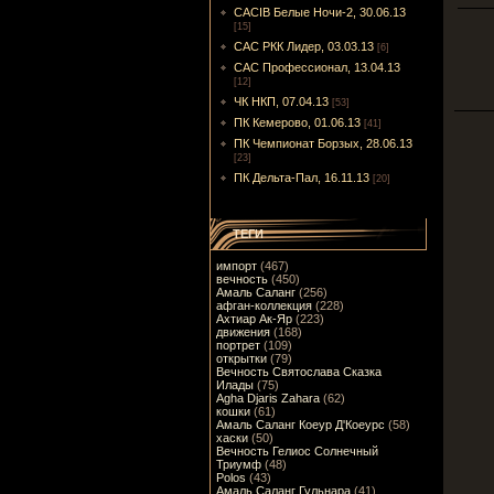
CACIB Белые Ночи-2, 30.06.13
[15]
САС РКК Лидер, 03.03.13
[6]
САС Профессионал, 13.04.13
[12]
ЧК НКП, 07.04.13
[53]
ПК Кемерово, 01.06.13
[41]
ПК Чемпионат Борзых, 28.06.13
[23]
ПК Дельта-Пал, 16.11.13
[20]
ТЕГИ
импорт
(467)
вечность
(450)
Амаль Саланг
(256)
афган-коллекция
(228)
Ахтиар Ак-Яр
(223)
движения
(168)
портрет
(109)
открытки
(79)
Вечность Святослава Сказка
Илады
(75)
Agha Djaris Zahara
(62)
кошки
(61)
Амаль Саланг Коеур Д'Коеурс
(58)
хаски
(50)
Вечность Гелиос Солнечный
Триумф
(48)
Polos
(43)
Амаль Саланг Гульнара
(41)