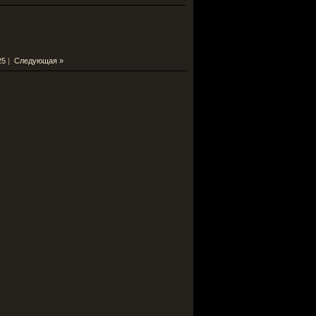
25
|
Следующая »