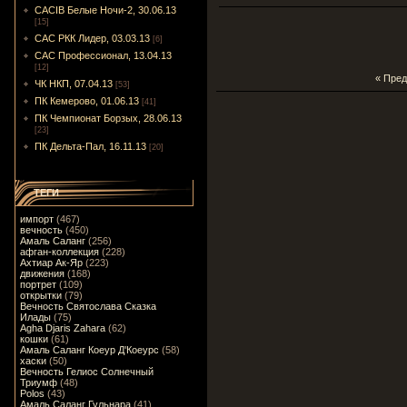
CACIB Белые Ночи-2, 30.06.13
[15]
САС РКК Лидер, 03.03.13
[6]
САС Профессионал, 13.04.13
[12]
« Пре
ЧК НКП, 07.04.13
[53]
ПК Кемерово, 01.06.13
[41]
ПК Чемпионат Борзых, 28.06.13
[23]
ПК Дельта-Пал, 16.11.13
[20]
ТЕГИ
импорт
(467)
вечность
(450)
Амаль Саланг
(256)
афган-коллекция
(228)
Ахтиар Ак-Яр
(223)
движения
(168)
портрет
(109)
открытки
(79)
Вечность Святослава Сказка
Илады
(75)
Agha Djaris Zahara
(62)
кошки
(61)
Амаль Саланг Коеур Д'Коеурс
(58)
хаски
(50)
Вечность Гелиос Солнечный
Триумф
(48)
Polos
(43)
Амаль Саланг Гульнара
(41)