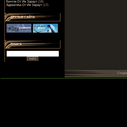
Бентли От Ив Зараут
(18)
Адриатика От Ив Зараут
(17)
ДРУЗЬЯ САЙТА
ПОИСК
Созда