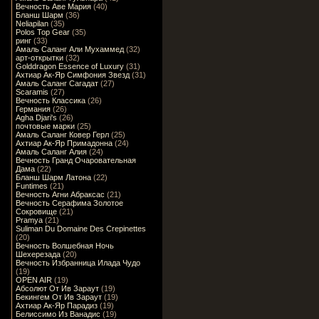
Вечность Аве Мария
(40)
Бланш Шарм
(36)
Neliapilan
(35)
Polos Top Gear
(35)
ринг
(33)
Амаль Саланг Али Мухаммед
(32)
арт-открытки
(32)
Golddragon Essence of Luxury
(31)
Ахтиар Ак-Яр Симфония Звезд
(31)
Амаль Саланг Сагадат
(27)
Scaramis
(27)
Вечность Классика
(26)
Германия
(26)
Agha Djari's
(26)
почтовые марки
(25)
Амаль Саланг Ковер Герл
(25)
Ахтиар Ак-Яр Примадонна
(24)
Амаль Саланг Алия
(24)
Вечность Гранд Очаровательная
Дама
(22)
Бланш Шарм Латона
(22)
Funtimes
(21)
Вечность Агни Абраксас
(21)
Вечность Серафима Золотое
Сокровище
(21)
Pramya
(21)
Suliman Du Domaine Des Crepinettes
(20)
Вечность Волшебная Ночь
Шехерезада
(20)
Вечность Избранница Илада Чудо
(19)
OPEN AIR
(19)
Абсолют От Ив Зараут
(19)
Бекингем От Ив Зараут
(19)
Ахтиар Ак-Яр Парадиз
(19)
Белиссимо Из Ванадис
(19)