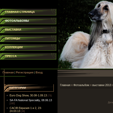
ГЛАВНАЯ СТРАНИЦА
ФОТОАЛЬБОМЫ
ВЫСТАВКИ
ПИТОМЦЫ
КОЛЛЕКЦИИ
ПРЕССА
Главная
|
Регистрация
|
Вход
Главная
»
Фотоальбом
»
выставки 2013
КАТЕГОРИИ
Euro Dog Show, 30.08-1.09.13
[73]
SA-FA National Speciality, 08.06.13
Дата
[192]
CACIB Евразия-1 и 2, 23-
24.03.13
[38]