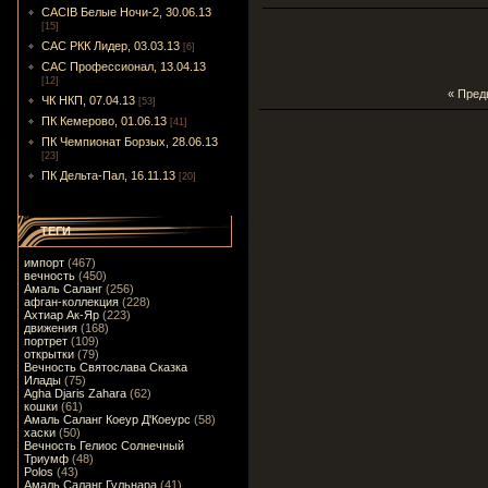
CACIB Белые Ночи-2, 30.06.13
[15]
САС РКК Лидер, 03.03.13
[6]
САС Профессионал, 13.04.13
[12]
« Пре
ЧК НКП, 07.04.13
[53]
ПК Кемерово, 01.06.13
[41]
ПК Чемпионат Борзых, 28.06.13
[23]
ПК Дельта-Пал, 16.11.13
[20]
ТЕГИ
импорт
(467)
вечность
(450)
Амаль Саланг
(256)
афган-коллекция
(228)
Ахтиар Ак-Яр
(223)
движения
(168)
портрет
(109)
открытки
(79)
Вечность Святослава Сказка
Илады
(75)
Agha Djaris Zahara
(62)
кошки
(61)
Амаль Саланг Коеур Д'Коеурс
(58)
хаски
(50)
Вечность Гелиос Солнечный
Триумф
(48)
Polos
(43)
Амаль Саланг Гульнара
(41)