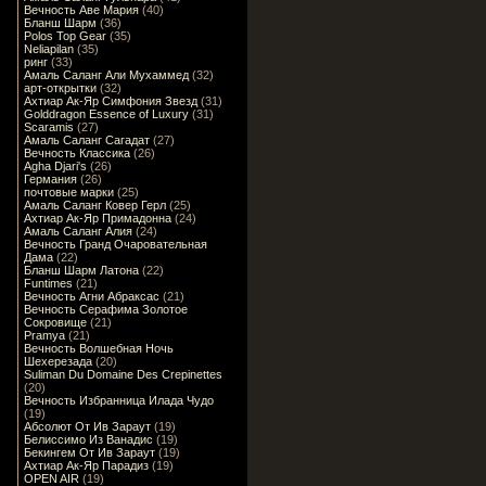
Вечность Аве Мария
(40)
Бланш Шарм
(36)
Polos Top Gear
(35)
Neliapilan
(35)
ринг
(33)
Амаль Саланг Али Мухаммед
(32)
арт-открытки
(32)
Ахтиар Ак-Яр Симфония Звезд
(31)
Golddragon Essence of Luxury
(31)
Scaramis
(27)
Амаль Саланг Сагадат
(27)
Вечность Классика
(26)
Agha Djari's
(26)
Германия
(26)
почтовые марки
(25)
Амаль Саланг Ковер Герл
(25)
Ахтиар Ак-Яр Примадонна
(24)
Амаль Саланг Алия
(24)
Вечность Гранд Очаровательная
Дама
(22)
Бланш Шарм Латона
(22)
Funtimes
(21)
Вечность Агни Абраксас
(21)
Вечность Серафима Золотое
Сокровище
(21)
Pramya
(21)
Вечность Волшебная Ночь
Шехерезада
(20)
Suliman Du Domaine Des Crepinettes
(20)
Вечность Избранница Илада Чудо
(19)
Абсолют От Ив Зараут
(19)
Белиссимо Из Ванадис
(19)
Бекингем От Ив Зараут
(19)
Ахтиар Ак-Яр Парадиз
(19)
OPEN AIR
(19)