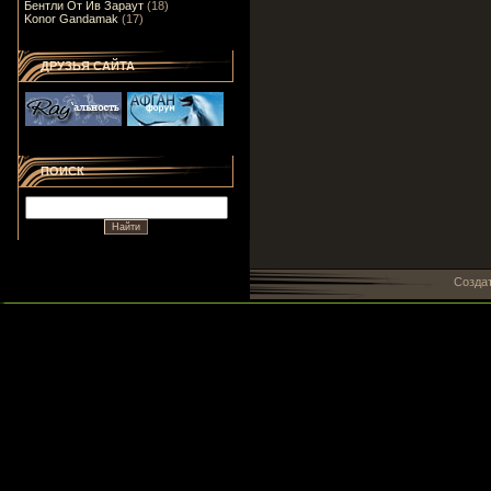
Бентли От Ив Зараут
(18)
Konor Gandamak
(17)
ДРУЗЬЯ САЙТА
ПОИСК
Созда