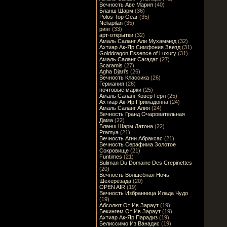
Вечность Аве Мария
(40)
Бланш Шарм
(36)
Polos Top Gear
(35)
Neliapilan
(35)
ринг
(33)
арт-открытки
(32)
Амаль Саланг Али Мухаммед
(32)
Ахтиар Ак-Яр Симфония Звезд
(31)
Golddragon Essence of Luxury
(31)
Амаль Саланг Сагадат
(27)
Scaramis
(27)
Agha Djari's
(26)
Вечность Классика
(26)
Германия
(26)
почтовые марки
(25)
Амаль Саланг Ковер Герл
(25)
Ахтиар Ак-Яр Примадонна
(24)
Амаль Саланг Алия
(24)
Вечность Гранд Очаровательная
Дама
(22)
Бланш Шарм Латона
(22)
Pramya
(21)
Вечность Агни Абраксас
(21)
Вечность Серафима Золотое
Сокровище
(21)
Funtimes
(21)
Suliman Du Domaine Des Crepinettes
(20)
Вечность Волшебная Ночь
Шехерезада
(20)
OPEN AIR
(19)
Вечность Избранница Илада Чудо
(19)
Абсолют От Ив Зараут
(19)
Бекингем От Ив Зараут
(19)
Ахтиар Ак-Яр Парадиз
(19)
Белиссимо Из Ванадис
(19)