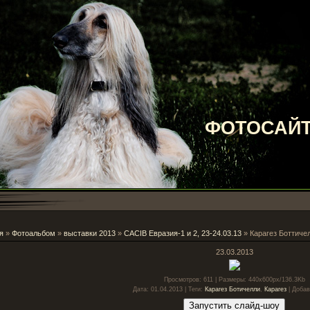
ФОТОСАЙТ
я
»
Фотоальбом
»
выставки 2013
»
CACIB Евразия-1 и 2, 23-24.03.13
» Карагез Боттиче
23.03.2013
Просмотров
: 611 |
Размеры
: 440x600px/136.3Kb
Дата
: 01.04.2013 |
Теги
:
Карагез Ботичелли
,
Карагез
|
Добав