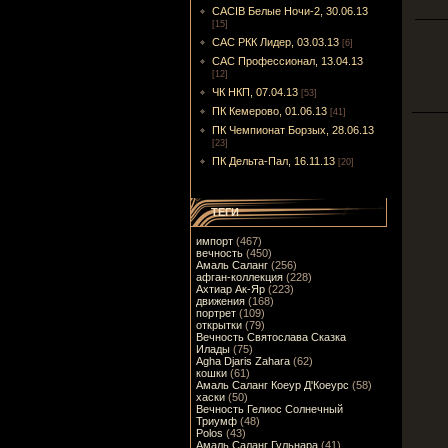
CACIB Белые Ночи-2, 30.06.13
[15]
САС РКК Лидер, 03.03.13
[6]
САС Профессионал, 13.04.13
[12]
ЧК НКП, 07.04.13
[53]
ПК Кемерово, 01.06.13
[41]
ПК Чемпионат Борзых, 28.06.13
[23]
ПК Дельта-Пал, 16.11.13
[20]
ТЕГИ
импорт
(467)
вечность
(450)
Амаль Саланг
(256)
афган-коллекция
(228)
Ахтиар Ак-Яр
(223)
движения
(168)
портрет
(109)
открытки
(79)
Вечность Святослава Сказка
Илады
(75)
Agha Djaris Zahara
(62)
кошки
(61)
Амаль Саланг Коеур Д'Коеурс
(58)
хаски
(50)
Вечность Гелиос Солнечный
Триумф
(48)
Polos
(43)
Амаль Саланг Гульнара
(41)