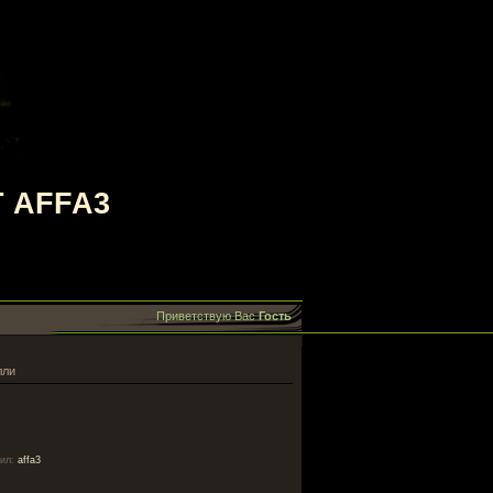
 AFFA3
Приветствую Вас
Гость
лли
ил
:
affa3