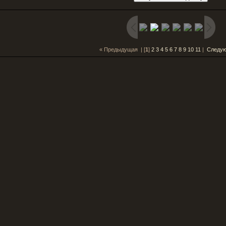
« Предыдущая
| [
1
]
2
3
4
5
6
7
8
9
10
11
|
Следу