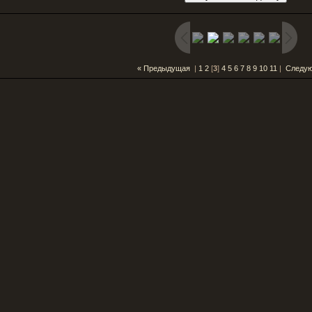
« Предыдущая
|
1
2
[
3
]
4
5
6
7
8
9
10
11
|
Следу