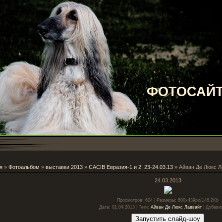
ФОТОСАЙТ
я
»
Фотоальбом
»
выставки 2013
»
CACIB Евразия-1 и 2, 23-24.03.13
» Айван Де Люкс Л
24.03.2013
Просмотров
: 604 |
Размеры
: 600x439px/146.2Kb
Дата
: 01.04.2013 |
Теги
:
Айван Де Люкс Лаввайт
|
Добави