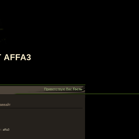
 AFFA3
Приветствую Вас
Гость
аввайт
л
:
affa3