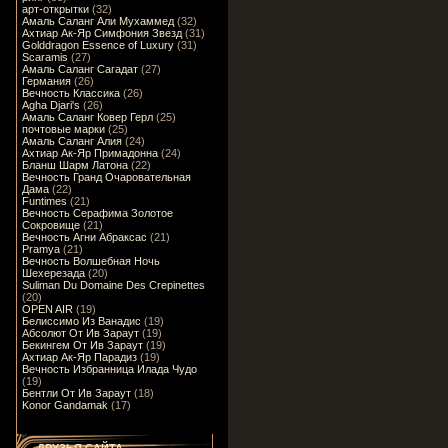
арт-открытки
(32)
Амаль Саланг Али Мухаммед
(32)
Ахтиар Ак-Яр Симфония Звезд
(31)
Golddragon Essence of Luxury
(31)
Scaramis
(27)
Амаль Саланг Сагадат
(27)
Германия
(26)
Вечность Классика
(26)
Agha Djari's
(26)
Амаль Саланг Ковер Герл
(25)
почтовые марки
(25)
Амаль Саланг Алия
(24)
Ахтиар Ак-Яр Примадонна
(24)
Бланш Шарм Латона
(22)
Вечность Гранд Очаровательная
Дама
(22)
Funtimes
(21)
Вечность Серафима Золотое
Сокровище
(21)
Вечность Агни Абраксас
(21)
Pramya
(21)
Вечность Волшебная Ночь
Шехерезада
(20)
Suliman Du Domaine Des Crepinettes
(20)
OPEN AIR
(19)
Белиссимо Из Ванадис
(19)
Абсолют От Ив Зараут
(19)
Бекингем От Ив Зараут
(19)
Ахтиар Ак-Яр Парадиз
(19)
Вечность Избранница Илада Чудо
(19)
Бентли От Ив Зараут
(18)
Konor Gandamak
(17)