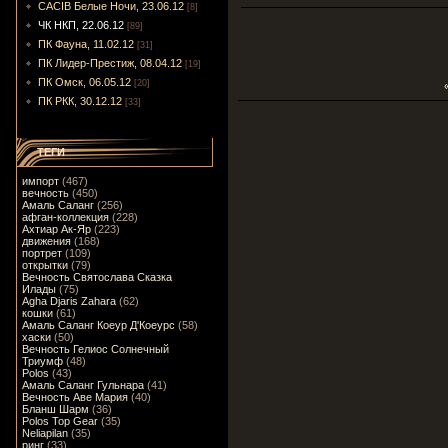
CACIB Белые Ночи, 23.06.12
[8]
ЧК НКП, 22.06.12
[89]
ПК Фауна, 11.02.12
[31]
ПК Лидер-Престиж, 08.04.12
[19]
ПК Омск, 06.05.12
[20]
ПК РКК, 30.12.12
[33]
ТЕГИ
импорт
(467)
вечность
(450)
Амаль Саланг
(256)
афган-коллекция
(228)
Ахтиар Ак-Яр
(223)
движения
(168)
портрет
(109)
открытки
(79)
Вечность Святослава Сказка
Илады
(75)
Agha Djaris Zahara
(62)
кошки
(61)
Амаль Саланг Коеур Д'Коеурс
(58)
хаски
(50)
Вечность Гелиос Солнечный
Триумф
(48)
Polos
(43)
Амаль Саланг Гульнара
(41)
Вечность Аве Мария
(40)
Бланш Шарм
(36)
Polos Top Gear
(35)
Neliapilan
(35)
ринг
(33)