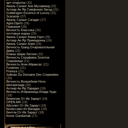
арт-открытки
(32)
Амаль Саланг Али Мухаммед
(32)
Ахтиар Ак-Яр Симфония Звезд
(31)
Golddragon Essence of Luxury
(31)
Scaramis
(27)
Амаль Саланг Сагадат
(27)
Agha Djari's
(26)
Германия
(26)
Вечность Классика
(26)
почтовые марки
(25)
Амаль Саланг Ковер Герл
(25)
Ахтиар Ак-Яр Примадонна
(24)
Амаль Саланг Алия
(24)
Вечность Гранд Очаровательная
Дама
(22)
Бланш Шарм Латона
(22)
Вечность Серафима Золотое
Сокровище
(21)
Вечность Агни Абраксас
(21)
Funtimes
(21)
Pramya
(21)
Suliman Du Domaine Des Crepinettes
(20)
Вечность Волшебная Ночь
Шехерезада
(20)
Ахтиар Ак-Яр Парадиз
(19)
Вечность Избранница Илада Чудо
(19)
Бекингем От Ив Зараут
(19)
OPEN AIR
(19)
Абсолют От Ив Зараут
(19)
Белиссимо Из Ванадис
(19)
Бентли От Ив Зараут
(18)
Konor Gandamak
(17)