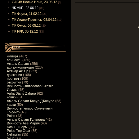
CACIB Белые Ночи, 23.06.12
[8]
ЧК НКП, 22.06.12
[89]
ПК Фауна, 11.02.12
[31]
ПК Лидер-Престиж, 08.04.12
[19]
ПК Омск, 06.05.12
[20]
ПК РКК, 30.12.12
[33]
ТЕГИ
импорт
(467)
вечность
(450)
Амаль Саланг
(256)
афган-коллекция
(228)
Ахтиар Ак-Яр
(223)
движения
(168)
портрет
(109)
открытки
(79)
Вечность Святослава Сказка
Илады
(75)
Agha Djaris Zahara
(62)
кошки
(61)
Амаль Саланг Коеур Д'Коеурс
(58)
хаски
(50)
Вечность Гелиос Солнечный
Триумф
(48)
Polos
(43)
Амаль Саланг Гульнара
(41)
Вечность Аве Мария
(40)
Бланш Шарм
(36)
Polos Top Gear
(35)
Neliapilan
(35)
ринг
(33)