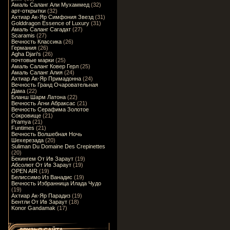
Амаль Саланг Али Мухаммед
(32)
арт-открытки
(32)
Ахтиар Ак-Яр Симфония Звезд
(31)
Golddragon Essence of Luxury
(31)
Амаль Саланг Сагадат
(27)
Scaramis
(27)
Вечность Классика
(26)
Германия
(26)
Agha Djari's
(26)
почтовые марки
(25)
Амаль Саланг Ковер Герл
(25)
Амаль Саланг Алия
(24)
Ахтиар Ак-Яр Примадонна
(24)
Вечность Гранд Очаровательная
Дама
(22)
Бланш Шарм Латона
(22)
Вечность Агни Абраксас
(21)
Вечность Серафима Золотое
Сокровище
(21)
Pramya
(21)
Funtimes
(21)
Вечность Волшебная Ночь
Шехерезада
(20)
Suliman Du Domaine Des Crepinettes
(20)
Бекингем От Ив Зараут
(19)
Абсолют От Ив Зараут
(19)
OPEN AIR
(19)
Белиссимо Из Ванадис
(19)
Вечность Избранница Илада Чудо
(19)
Ахтиар Ак-Яр Парадиз
(19)
Бентли От Ив Зараут
(18)
Konor Gandamak
(17)