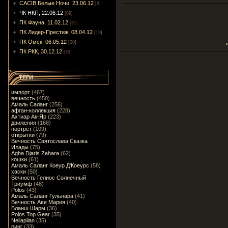
CACIB Белые Ночи, 23.06.12
[8]
ЧК НКП, 22.06.12
[89]
ПК Фауна, 11.02.12
[31]
ПК Лидер-Престиж, 08.04.12
[19]
ПК Омск, 06.05.12
[20]
ПК РКК, 30.12.12
[33]
ТЕГИ
импорт
(467)
вечность
(450)
Амаль Саланг
(256)
афган-коллекция
(228)
Ахтиар Ак-Яр
(223)
движения
(168)
портрет
(109)
открытки
(79)
Вечность Святослава Сказка
Илады
(75)
Agha Djaris Zahara
(62)
кошки
(61)
Амаль Саланг Коеур Д'Коеурс
(58)
хаски
(50)
Вечность Гелиос Солнечный
Триумф
(48)
Polos
(43)
Амаль Саланг Гульнара
(41)
Вечность Аве Мария
(40)
Бланш Шарм
(36)
Polos Top Gear
(35)
Neliapilan
(35)
ринг
(33)