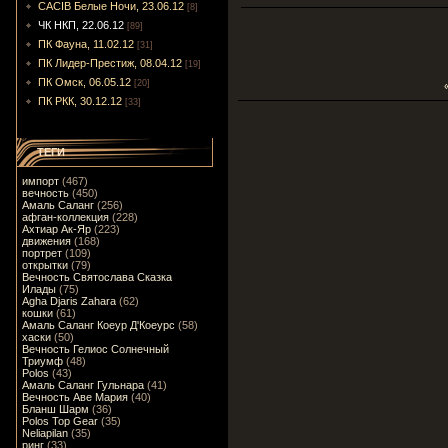
CACIB Белые Ночи, 23.06.12
[8]
ЧК НКП, 22.06.12
[89]
ПК Фауна, 11.02.12
[31]
ПК Лидер-Престиж, 08.04.12
[19]
ПК Омск, 06.05.12
[20]
ПК РКК, 30.12.12
[33]
ТЕГИ
импорт
(467)
вечность
(450)
Амаль Саланг
(256)
афган-коллекция
(228)
Ахтиар Ак-Яр
(223)
движения
(168)
портрет
(109)
открытки
(79)
Вечность Святослава Сказка
Илады
(75)
Agha Djaris Zahara
(62)
кошки
(61)
Амаль Саланг Коеур Д'Коеурс
(58)
хаски
(50)
Вечность Гелиос Солнечный
Триумф
(48)
Polos
(43)
Амаль Саланг Гульнара
(41)
Вечность Аве Мария
(40)
Бланш Шарм
(36)
Polos Top Gear
(35)
Neliapilan
(35)
ринг
(33)