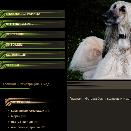
ГЛАВНАЯ СТРАНИЦА
ФОТОАЛЬБОМЫ
ВЫСТАВКИ
ПИТОМЦЫ
КОЛЛЕКЦИИ
ПРЕССА
Главная
|
Регистрация
|
Вход
Главная
»
Фотоальбом
»
коллекции
»
арт
КАТЕГОРИИ
карманные календари
[78]
марки
[38]
статуэтки и др.
[0]
почтовые открытки
[80]