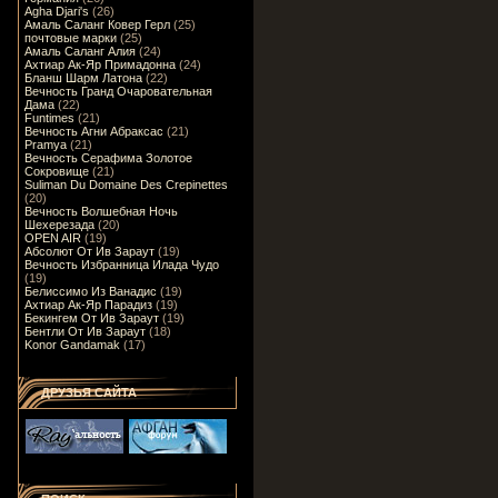
Agha Djari's
(26)
Амаль Саланг Ковер Герл
(25)
почтовые марки
(25)
Амаль Саланг Алия
(24)
Ахтиар Ак-Яр Примадонна
(24)
Бланш Шарм Латона
(22)
Вечность Гранд Очаровательная
Дама
(22)
Funtimes
(21)
Вечность Агни Абраксас
(21)
Pramya
(21)
Вечность Серафима Золотое
Сокровище
(21)
Suliman Du Domaine Des Crepinettes
(20)
Вечность Волшебная Ночь
Шехерезада
(20)
OPEN AIR
(19)
Абсолют От Ив Зараут
(19)
Вечность Избранница Илада Чудо
(19)
Белиссимо Из Ванадис
(19)
Ахтиар Ак-Яр Парадиз
(19)
Бекингем От Ив Зараут
(19)
Бентли От Ив Зараут
(18)
Konor Gandamak
(17)
ДРУЗЬЯ САЙТА