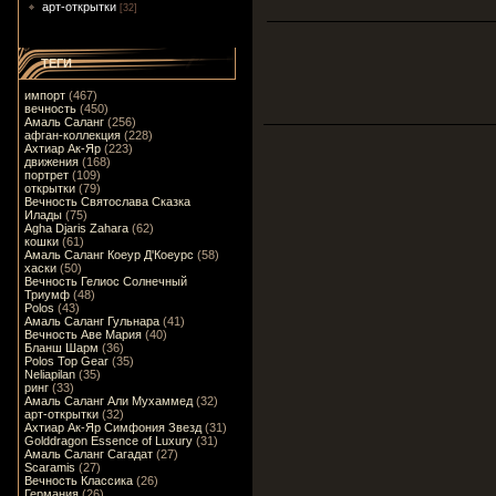
арт-открытки
[32]
ТЕГИ
импорт
(467)
вечность
(450)
Амаль Саланг
(256)
афган-коллекция
(228)
Ахтиар Ак-Яр
(223)
движения
(168)
портрет
(109)
открытки
(79)
Вечность Святослава Сказка
Илады
(75)
Agha Djaris Zahara
(62)
кошки
(61)
Амаль Саланг Коеур Д'Коеурс
(58)
хаски
(50)
Вечность Гелиос Солнечный
Триумф
(48)
Polos
(43)
Амаль Саланг Гульнара
(41)
Вечность Аве Мария
(40)
Бланш Шарм
(36)
Polos Top Gear
(35)
Neliapilan
(35)
ринг
(33)
Амаль Саланг Али Мухаммед
(32)
арт-открытки
(32)
Ахтиар Ак-Яр Симфония Звезд
(31)
Golddragon Essence of Luxury
(31)
Амаль Саланг Сагадат
(27)
Scaramis
(27)
Вечность Классика
(26)
Германия
(26)