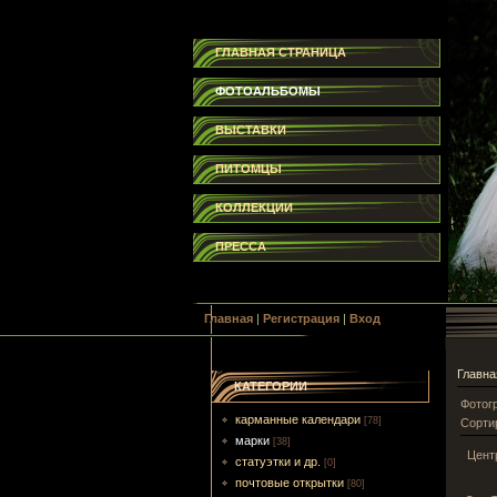
ГЛАВНАЯ СТРАНИЦА
ФОТОАЛЬБОМЫ
ВЫСТАВКИ
ПИТОМЦЫ
КОЛЛЕКЦИИ
ПРЕССА
Главная
|
Регистрация
|
Вход
Главна
КАТЕГОРИИ
Фотог
карманные календари
[78]
Сорти
марки
[38]
Цент
статуэтки и др.
[0]
почтовые открытки
[80]