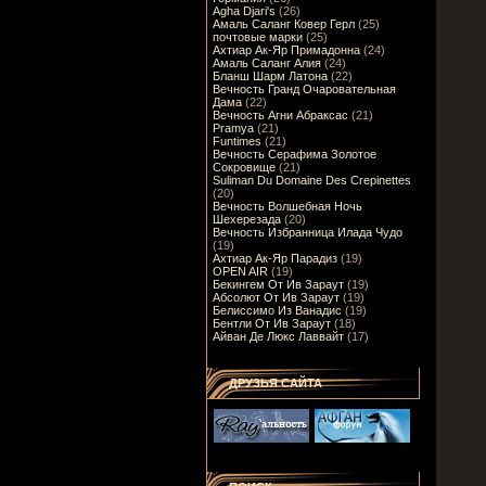
Agha Djari's
(26)
Амаль Саланг Ковер Герл
(25)
почтовые марки
(25)
Ахтиар Ак-Яр Примадонна
(24)
Амаль Саланг Алия
(24)
Бланш Шарм Латона
(22)
Вечность Гранд Очаровательная
Дама
(22)
Вечность Агни Абраксас
(21)
Pramya
(21)
Funtimes
(21)
Вечность Серафима Золотое
Сокровище
(21)
Suliman Du Domaine Des Crepinettes
(20)
Вечность Волшебная Ночь
Шехерезада
(20)
Вечность Избранница Илада Чудо
(19)
Ахтиар Ак-Яр Парадиз
(19)
OPEN AIR
(19)
Бекингем От Ив Зараут
(19)
Абсолют От Ив Зараут
(19)
Белиссимо Из Ванадис
(19)
Бентли От Ив Зараут
(18)
Айван Де Люкс Лаввайт
(17)
ДРУЗЬЯ САЙТА