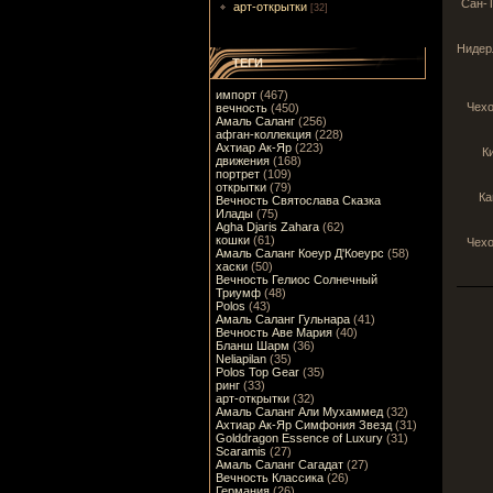
Сан-
арт-открытки
[32]
Нидер
ТЕГИ
импорт
(467)
Чехо
вечность
(450)
Амаль Саланг
(256)
афган-коллекция
(228)
Ахтиар Ак-Яр
(223)
К
движения
(168)
портрет
(109)
открытки
(79)
Ка
Вечность Святослава Сказка
Илады
(75)
Agha Djaris Zahara
(62)
кошки
(61)
Чехо
Амаль Саланг Коеур Д'Коеурс
(58)
хаски
(50)
Вечность Гелиос Солнечный
Триумф
(48)
Polos
(43)
Амаль Саланг Гульнара
(41)
Вечность Аве Мария
(40)
Бланш Шарм
(36)
Neliapilan
(35)
Polos Top Gear
(35)
ринг
(33)
арт-открытки
(32)
Амаль Саланг Али Мухаммед
(32)
Ахтиар Ак-Яр Симфония Звезд
(31)
Golddragon Essence of Luxury
(31)
Scaramis
(27)
Амаль Саланг Сагадат
(27)
Вечность Классика
(26)
Германия
(26)