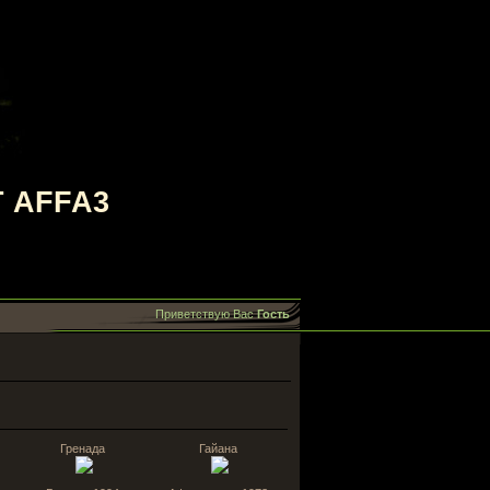
 AFFA3
Приветствую Вас
Гость
Гренада
Гайана