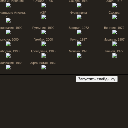
Томе и Принсипе
Сахара, 1996
Сахара, 1992
Заир, 1997
ландские Атиллы,
АЭР
Филлипины
Сахара
2...
словакия, 1990
Румыния, 1990
Венгрия, 1972
Венгрия, 1972
иргизия, 2000
Гамбия, 2000
Конго, 1997
Израиль, 1997
мбоджа, 1990
Гренадины, 1985
Монако, 1978
Гвинея, 1977
словакия, 1965
Афганистан, 1962