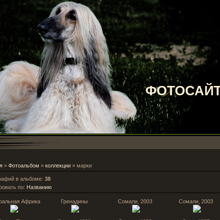
ФОТОСАЙТ
я
»
Фотоальбом
»
коллекции
» марки
рафий в альбоме
:
38
ровать по
:
Названию
ральная Африка
Гренадины
Сомали, 2003
Сомали, 2003