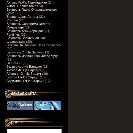
Ахтиар Ак-Яр Примадонна
(24)
Амаль Саланг Алия
(24)
Вечность Гранд Очаровательная
Дама
(22)
Бланш Шарм Латона
(22)
Pramya
(21)
Вечность Серафима Золотое
Сокровище
(21)
Вечность Агни Абраксас
(21)
Funtimes
(21)
Вечность Волшебная Ночь
Шехерезада
(20)
Suliman Du Domaine Des Crepinettes
(20)
Бекингем От Ив Зараут
(19)
Вечность Избранница Илада Чудо
(19)
OPEN AIR
(19)
Белиссимо Из Ванадис
(19)
Ахтиар Ак-Яр Парадиз
(19)
Абсолют От Ив Зараут
(19)
Бентли От Ив Зараут
(18)
Адриатика От Ив Зараут
(17)
ДРУЗЬЯ САЙТА
ПОИСК