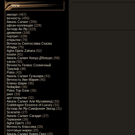
ТЕГИ
импорт
(467)
вечность
(450)
Амаль Саланг
(256)
афган-коллекция
(228)
Ахтиар Ак-Яр
(223)
движения
(168)
портрет
(109)
открытки
(79)
Вечность Святослава Сказка
Илады
(75)
Agha Djaris Zahara
(62)
кошки
(61)
Амаль Саланг Коеур Д'Коеурс
(58)
хаски
(50)
Вечность Гелиос Солнечный
Триумф
(48)
Polos
(43)
Амаль Саланг Гульнара
(41)
Вечность Аве Мария
(40)
Бланш Шарм
(36)
Neliapilan
(35)
Polos Top Gear
(35)
ринг
(33)
арт-открытки
(32)
Амаль Саланг Али Мухаммед
(32)
Golddragon Essence of Luxury
(31)
Ахтиар Ак-Яр Симфония Звезд
(31)
Scaramis
(27)
Амаль Саланг Сагадат
(27)
Германия
(26)
Agha Djari's
(26)
Вечность Классика
(26)
почтовые марки
(25)
Амаль Саланг Ковер Герл
(25)