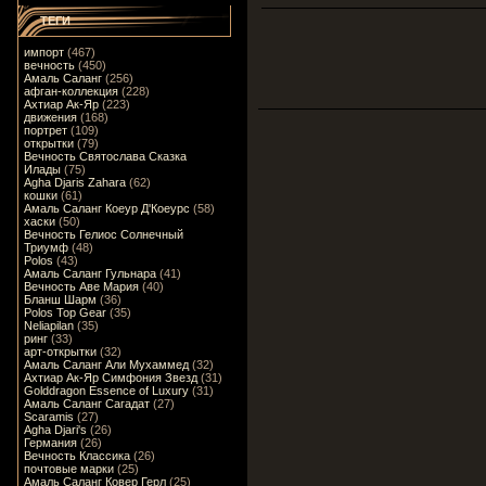
ТЕГИ
импорт
(467)
вечность
(450)
Амаль Саланг
(256)
афган-коллекция
(228)
Ахтиар Ак-Яр
(223)
движения
(168)
портрет
(109)
открытки
(79)
Вечность Святослава Сказка
Илады
(75)
Agha Djaris Zahara
(62)
кошки
(61)
Амаль Саланг Коеур Д'Коеурс
(58)
хаски
(50)
Вечность Гелиос Солнечный
Триумф
(48)
Polos
(43)
Амаль Саланг Гульнара
(41)
Вечность Аве Мария
(40)
Бланш Шарм
(36)
Polos Top Gear
(35)
Neliapilan
(35)
ринг
(33)
арт-открытки
(32)
Амаль Саланг Али Мухаммед
(32)
Ахтиар Ак-Яр Симфония Звезд
(31)
Golddragon Essence of Luxury
(31)
Амаль Саланг Сагадат
(27)
Scaramis
(27)
Agha Djari's
(26)
Германия
(26)
Вечность Классика
(26)
почтовые марки
(25)
Амаль Саланг Ковер Герл
(25)