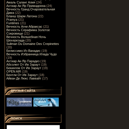
Амаль Саланг Алия
(24)
Ахтиар Ак-Яр Примадонна
(24)
Вечность Гранд Очаровательная
Дама
(22)
Бланш Шарм Латона
(22)
Pramya
(21)
Funtimes
(21)
Вечность Агни Абраксас
(21)
Вечность Серафима Золотое
Сокровище
(21)
Вечность Волшебная Ночь
Шехерезада
(20)
Suliman Du Domaine Des Crepinettes
(20)
Белиссимо Из Ванадис
(19)
Вечность Избранница Илада Чудо
(19)
Ахтиар Ак-Яр Парадиз
(19)
Абсолют От Ив Зараут
(19)
Бекингем От Ив Зараут
(19)
OPEN AIR
(19)
Бентли От Ив Зараут
(18)
Айван Де Люкс Лаввайт
(17)
ДРУЗЬЯ САЙТА
ПОИСК