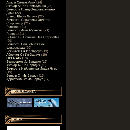
Амаль Саланг Алия
(24)
Ахтиар Ак-Яр Примадонна
(24)
Вечность Гранд Очаровательная
Дама
(22)
Бланш Шарм Латона
(22)
Вечность Серафима Золотое
Сокровище
(21)
Funtimes
(21)
Вечность Агни Абраксас
(21)
Pramya
(21)
Suliman Du Domaine Des Crepinettes
(20)
Вечность Волшебная Ночь
Шехерезада
(20)
Бекингем От Ив Зараут
(19)
Абсолют От Ив Зараут
(19)
OPEN AIR
(19)
Белиссимо Из Ванадис
(19)
Ахтиар Ак-Яр Парадиз
(19)
Вечность Избранница Илада Чудо
(19)
Бентли От Ив Зараут
(18)
Адриатика От Ив Зараут
(17)
ДРУЗЬЯ САЙТА
ПОИСК