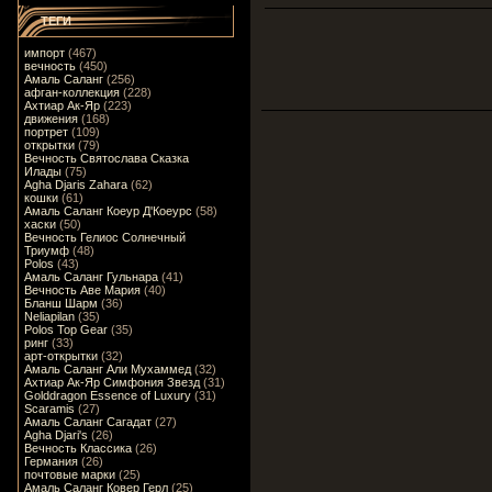
ТЕГИ
импорт
(467)
вечность
(450)
Амаль Саланг
(256)
афган-коллекция
(228)
Ахтиар Ак-Яр
(223)
движения
(168)
портрет
(109)
открытки
(79)
Вечность Святослава Сказка
Илады
(75)
Agha Djaris Zahara
(62)
кошки
(61)
Амаль Саланг Коеур Д'Коеурс
(58)
хаски
(50)
Вечность Гелиос Солнечный
Триумф
(48)
Polos
(43)
Амаль Саланг Гульнара
(41)
Вечность Аве Мария
(40)
Бланш Шарм
(36)
Neliapilan
(35)
Polos Top Gear
(35)
ринг
(33)
арт-открытки
(32)
Амаль Саланг Али Мухаммед
(32)
Ахтиар Ак-Яр Симфония Звезд
(31)
Golddragon Essence of Luxury
(31)
Scaramis
(27)
Амаль Саланг Сагадат
(27)
Agha Djari's
(26)
Вечность Классика
(26)
Германия
(26)
почтовые марки
(25)
Амаль Саланг Ковер Герл
(25)