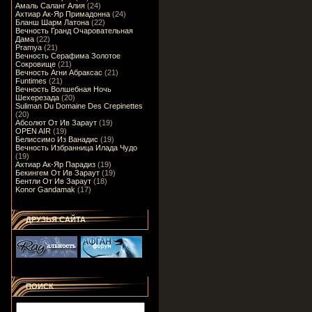
Амаль Саланг Алия
(24)
Ахтиар Ак-Яр Примадонна
(24)
Бланш Шарм Латона
(22)
Вечность Гранд Очаровательная
Дама
(22)
Pramya
(21)
Вечность Серафима Золотое
Сокровище
(21)
Вечность Агни Абраксас
(21)
Funtimes
(21)
Вечность Волшебная Ночь
Шехерезада
(20)
Suliman Du Domaine Des Crepinettes
(20)
Абсолют От Ив Зараут
(19)
OPEN AIR
(19)
Белиссимо Из Ванадис
(19)
Вечность Избранница Илада Чудо
(19)
Ахтиар Ак-Яр Парадиз
(19)
Бекингем От Ив Зараут
(19)
Бентли От Ив Зараут
(18)
Konor Gandamak
(17)
ДРУЗЬЯ САЙТА
ПОИСК