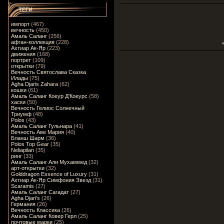
ТЕГИ
импорт
(467)
вечность
(450)
Амаль Саланг
(256)
афган-коллекция
(228)
Ахтиар Ак-Яр
(223)
движения
(168)
портрет
(109)
открытки
(79)
Вечность Святослава Сказка
Илады
(75)
Agha Djaris Zahara
(62)
кошки
(61)
Амаль Саланг Коеур Д'Коеурс
(58)
хаски
(50)
Вечность Гелиос Солнечный
Триумф
(48)
Polos
(43)
Амаль Саланг Гульнара
(41)
Вечность Аве Мария
(40)
Бланш Шарм
(36)
Polos Top Gear
(35)
Neliapilan
(35)
ринг
(33)
Амаль Саланг Али Мухаммед
(32)
арт-открытки
(32)
Golddragon Essence of Luxury
(31)
Ахтиар Ак-Яр Симфония Звезд
(31)
Scaramis
(27)
Амаль Саланг Сагадат
(27)
Agha Djari's
(26)
Германия
(26)
Вечность Классика
(26)
Амаль Саланг Ковер Герл
(25)
почтовые марки
(25)