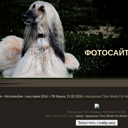
ФОТОСАЙТ
я
»
Фотоальбом
»
выставки 2016
»
ПК Фауна, 21.02.2016
» Apasjonata Time Winds For Ak
Просмотров
: 534 |
Размеры
: 440x600px/230.6Kb
Дата
: 29.02.2016 |
Теги
:
импорт
,
Apasjonata Time Winds For Akhtiar