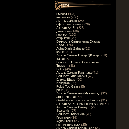
ТЕГИ
импорт
(467)
вечность
(450)
Амаль Саланг
(256)
афган-коллекция
(228)
Ахтиар Ак-Яр
(223)
движения
(168)
портрет
(109)
открытки
(79)
Вечность Святослава Сказка
Илады
(75)
Agha Djaris Zahara
(62)
кошки
(61)
Амаль Саланг Коеур Д'Коеурс
(58)
хаски
(50)
Вечность Гелиос Солнечный
Триумф
(48)
Polos
(43)
Амаль Саланг Гульнара
(41)
Вечность Аве Мария
(40)
Бланш Шарм
(36)
Neliapilan
(35)
Polos Top Gear
(35)
ринг
(33)
Амаль Саланг Али Мухаммед
(32)
арт-открытки
(32)
Golddragon Essence of Luxury
(31)
Ахтиар Ак-Яр Симфония Звезд
(31)
Амаль Саланг Сагадат
(27)
Scaramis
(27)
Вечность Классика
(26)
Германия
(26)
Agha Djari's
(26)
почтовые марки
(25)
Амаль Саланг Ковер Герл
(25)