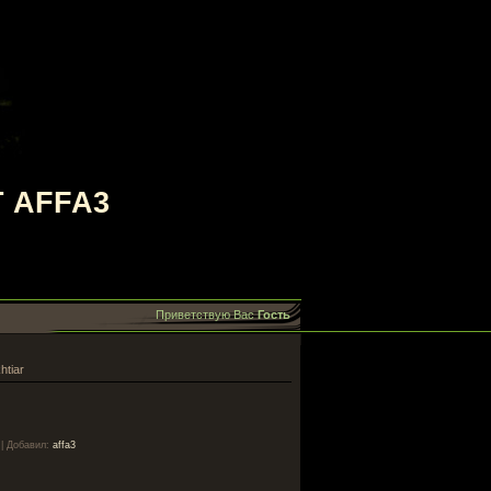
 AFFA3
Приветствую Вас
Гость
htiar
|
Добавил
:
affa3