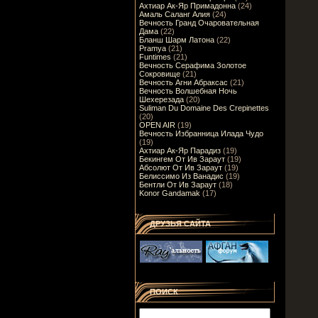
Ахтиар Ак-Яр Примадонна
(24)
Амаль Саланг Алия
(24)
Вечность Гранд Очаровательная
Дама
(22)
Бланш Шарм Латона
(22)
Pramya
(21)
Funtimes
(21)
Вечность Серафима Золотое
Сокровище
(21)
Вечность Агни Абраксас
(21)
Вечность Волшебная Ночь
Шехерезада
(20)
Suliman Du Domaine Des Crepinettes
(20)
OPEN AIR
(19)
Вечность Избранница Илада Чудо
(19)
Ахтиар Ак-Яр Парадиз
(19)
Бекингем От Ив Зараут
(19)
Абсолют От Ив Зараут
(19)
Белиссимо Из Ванадис
(19)
Бентли От Ив Зараут
(18)
Konor Gandamak
(17)
ДРУЗЬЯ САЙТА
ПОИСК