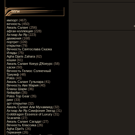
ТЕГИ
импорт
(467)
вечность
(450)
Амаль Саланг
(256)
афган-коллекция
(228)
Ахтиар Ак-Яр
(223)
движения
(168)
портрет
(109)
открытки
(79)
Вечность Святослава Сказка
Илады
(75)
Agha Djaris Zahara
(62)
кошки
(61)
Амаль Саланг Коеур Д'Коеурс
(58)
хаски
(50)
Вечность Гелиос Солнечный
Триумф
(48)
Polos
(43)
Амаль Саланг Гульнара
(41)
Вечность Аве Мария
(40)
Бланш Шарм
(36)
Neliapilan
(35)
Polos Top Gear
(35)
ринг
(33)
арт-открытки
(32)
Амаль Саланг Али Мухаммед
(32)
Ахтиар Ак-Яр Симфония Звезд
(31)
Golddragon Essence of Luxury
(31)
Scaramis
(27)
Амаль Саланг Сагадат
(27)
Вечность Классика
(26)
Agha Djari's
(26)
Германия
(26)