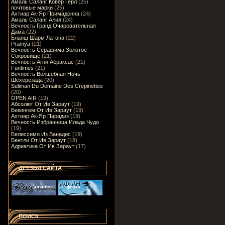
Амаль Саланг Ковер Герл
(25)
почтовые марки
(25)
Ахтиар Ак-Яр Примадонна
(24)
Амаль Саланг Алия
(24)
Вечность Гранд Очаровательная
Дама
(22)
Бланш Шарм Латона
(22)
Pramya
(21)
Вечность Серафима Золотое
Сокровище
(21)
Вечность Агни Абраксас
(21)
Funtimes
(21)
Вечность Волшебная Ночь
Шехерезада
(20)
Suliman Du Domaine Des Crepinettes
(20)
OPEN AIR
(19)
Абсолют От Ив Зараут
(19)
Бекингем От Ив Зараут
(19)
Ахтиар Ак-Яр Парадиз
(19)
Вечность Избранница Илада Чудо
(19)
Белиссимо Из Ванадис
(19)
Бентли От Ив Зараут
(18)
Адриатика От Ив Зараут
(17)
ДРУЗЬЯ САЙТА
ПОИСК