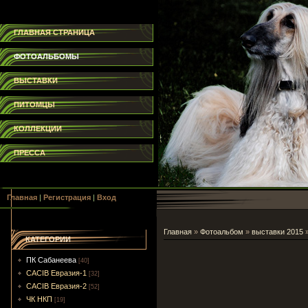
ГЛАВНАЯ СТРАНИЦА
ФОТОАЛЬБОМЫ
ВЫСТАВКИ
ПИТОМЦЫ
КОЛЛЕКЦИИ
ПРЕССА
Главная
|
Регистрация
|
Вход
Главная
»
Фотоальбом
»
выставки 2015
КАТЕГОРИИ
ПК Сабанеева
[40]
CACIB Евразия-1
[32]
CACIB Евразия-2
[52]
ЧК НКП
[19]