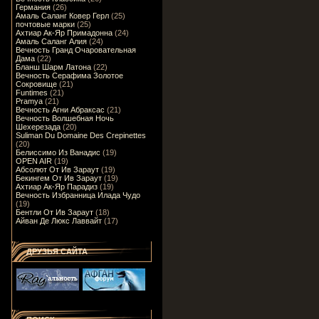
Германия
(26)
Амаль Саланг Ковер Герл
(25)
почтовые марки
(25)
Ахтиар Ак-Яр Примадонна
(24)
Амаль Саланг Алия
(24)
Вечность Гранд Очаровательная
Дама
(22)
Бланш Шарм Латона
(22)
Вечность Серафима Золотое
Сокровище
(21)
Funtimes
(21)
Pramya
(21)
Вечность Агни Абраксас
(21)
Вечность Волшебная Ночь
Шехерезада
(20)
Suliman Du Domaine Des Crepinettes
(20)
Белиссимо Из Ванадис
(19)
OPEN AIR
(19)
Абсолют От Ив Зараут
(19)
Бекингем От Ив Зараут
(19)
Ахтиар Ак-Яр Парадиз
(19)
Вечность Избранница Илада Чудо
(19)
Бентли От Ив Зараут
(18)
Айван Де Люкс Лаввайт
(17)
ДРУЗЬЯ САЙТА