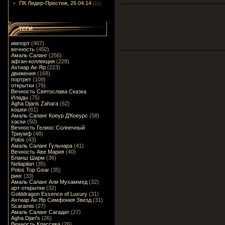
ПК Лидер-Престиж, 26.04.14
[21]
ТЕГИ
импорт
(467)
вечность
(450)
Амаль Саланг
(256)
афган-коллекция
(228)
Ахтиар Ак-Яр
(223)
движения
(168)
портрет
(109)
открытки
(79)
Вечность Святослава Сказка
Илады
(75)
Agha Djaris Zahara
(62)
кошки
(61)
Амаль Саланг Коеур Д'Коеурс
(58)
хаски
(50)
Вечность Гелиос Солнечный
Триумф
(48)
Polos
(43)
Амаль Саланг Гульнара
(41)
Вечность Аве Мария
(40)
Бланш Шарм
(36)
Neliapilan
(35)
Polos Top Gear
(35)
ринг
(33)
Амаль Саланг Али Мухаммед
(32)
арт-открытки
(32)
Golddragon Essence of Luxury
(31)
Ахтиар Ак-Яр Симфония Звезд
(31)
Scaramis
(27)
Амаль Саланг Сагадат
(27)
Agha Djari's
(26)
Вечность Классика
(26)