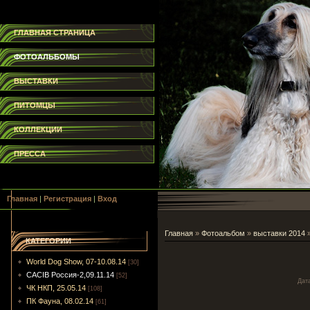
ГЛАВНАЯ СТРАНИЦА
ФОТОАЛЬБОМЫ
ВЫСТАВКИ
ПИТОМЦЫ
КОЛЛЕКЦИИ
ПРЕССА
Главная
|
Регистрация
|
Вход
Главная
»
Фотоальбом
»
выставки 2014
КАТЕГОРИИ
World Dog Show, 07-10.08.14
[30]
CACIB Россия-2,09.11.14
[52]
Дат
ЧК НКП, 25.05.14
[108]
ПК Фауна, 08.02.14
[61]