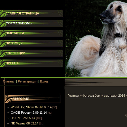
ГЛАВНАЯ СТРАНИЦА
ФОТОАЛЬБОМЫ
ВЫСТАВКИ
ПИТОМЦЫ
КОЛЛЕКЦИИ
ПРЕССА
Главная
|
Регистрация
|
Вход
Главная
»
Фотоальбом
»
выставки 2014
КАТЕГОРИИ
World Dog Show, 07-10.08.14
[30]
CACIB Россия-2,09.11.14
[52]
Д
ЧК НКП, 25.05.14
[108]
ПК Фауна, 08.02.14
[61]