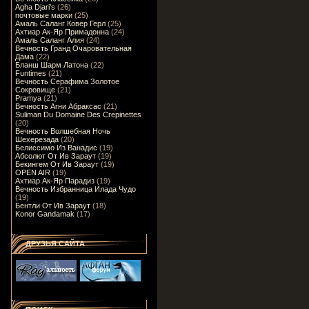
Agha Djari's
(26)
почтовые марки
(25)
Амаль Саланг Ковер Герл
(25)
Ахтиар Ак-Яр Примадонна
(24)
Амаль Саланг Алия
(24)
Вечность Гранд Очаровательная
Дама
(22)
Бланш Шарм Латона
(22)
Funtimes
(21)
Вечность Серафима Золотое
Сокровище
(21)
Pramya
(21)
Вечность Агни Абраксас
(21)
Suliman Du Domaine Des Crepinettes
(20)
Вечность Волшебная Ночь
Шехерезада
(20)
Белиссимо Из Ванадис
(19)
Абсолют От Ив Зараут
(19)
Бекингем От Ив Зараут
(19)
OPEN AIR
(19)
Ахтиар Ак-Яр Парадиз
(19)
Вечность Избранница Илада Чудо
(19)
Бентли От Ив Зараут
(18)
Konor Gandamak
(17)
ДРУЗЬЯ САЙТА