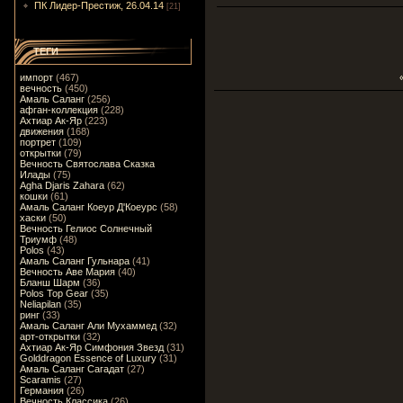
ПК Лидер-Престиж, 26.04.14
[21]
ТЕГИ
импорт
(467)
вечность
(450)
Амаль Саланг
(256)
афган-коллекция
(228)
Ахтиар Ак-Яр
(223)
движения
(168)
портрет
(109)
открытки
(79)
Вечность Святослава Сказка
Илады
(75)
Agha Djaris Zahara
(62)
кошки
(61)
Амаль Саланг Коеур Д'Коеурс
(58)
хаски
(50)
Вечность Гелиос Солнечный
Триумф
(48)
Polos
(43)
Амаль Саланг Гульнара
(41)
Вечность Аве Мария
(40)
Бланш Шарм
(36)
Polos Top Gear
(35)
Neliapilan
(35)
ринг
(33)
Амаль Саланг Али Мухаммед
(32)
арт-открытки
(32)
Ахтиар Ак-Яр Симфония Звезд
(31)
Golddragon Essence of Luxury
(31)
Амаль Саланг Сагадат
(27)
Scaramis
(27)
Германия
(26)
Вечность Классика
(26)