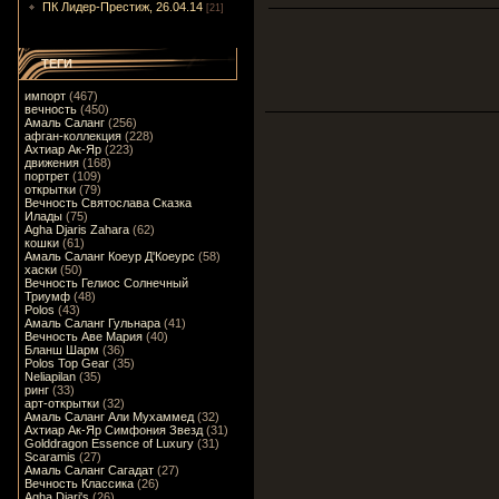
ПК Лидер-Престиж, 26.04.14
[21]
ТЕГИ
импорт
(467)
вечность
(450)
Амаль Саланг
(256)
афган-коллекция
(228)
Ахтиар Ак-Яр
(223)
движения
(168)
портрет
(109)
открытки
(79)
Вечность Святослава Сказка
Илады
(75)
Agha Djaris Zahara
(62)
кошки
(61)
Амаль Саланг Коеур Д'Коеурс
(58)
хаски
(50)
Вечность Гелиос Солнечный
Триумф
(48)
Polos
(43)
Амаль Саланг Гульнара
(41)
Вечность Аве Мария
(40)
Бланш Шарм
(36)
Polos Top Gear
(35)
Neliapilan
(35)
ринг
(33)
арт-открытки
(32)
Амаль Саланг Али Мухаммед
(32)
Ахтиар Ак-Яр Симфония Звезд
(31)
Golddragon Essence of Luxury
(31)
Scaramis
(27)
Амаль Саланг Сагадат
(27)
Вечность Классика
(26)
Agha Djari's
(26)