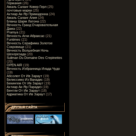
Германия
(26)
Амаль Саланг Ковер Герл
(25)
почтовые марки
(25)
Ахтиар Ак-Яр Примадонна
(24)
Амаль Саланг Алия
(24)
Бланш Шарм Латона
(22)
Вечность Гранд Очаровательная
Дама
(22)
Pramya
(21)
Вечность Агни Абраксас
(21)
Funtimes
(21)
Вечность Серафима Золотое
Сокровище
(21)
Вечность Волшебная Ночь
Шехерезада
(20)
Suliman Du Domaine Des Crepinettes
(20)
OPEN AIR
(19)
Вечность Избранница Илада Чудо
(19)
Абсолют От Ив Зараут
(19)
Белиссимо Из Ванадис
(19)
Бекингем От Ив Зараут
(19)
Ахтиар Ак-Яр Парадиз
(19)
Бентли От Ив Зараут
(18)
Адриатика От Ив Зараут
(17)
ДРУЗЬЯ САЙТА