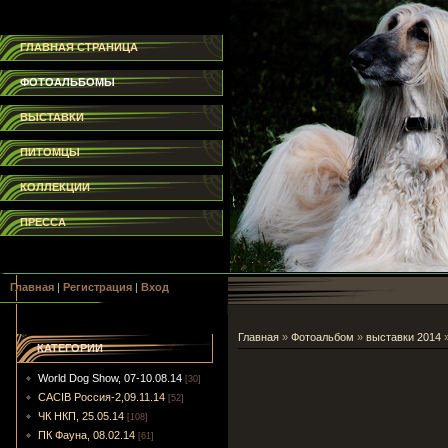
ГЛАВНАЯ СТРАНИЦА
ФОТОАЛЬБОМЫ
ВЫСТАВКИ
ПИТОМЦЫ
КОЛЛЕКЦИИ
ПРЕССА
Главная
|
Регистрация
|
Вход
Главная
»
Фотоальбом
»
выставки 2014
КАТЕГОРИИ
World Dog Show, 07-10.08.14
[30]
CACIB Россия-2,09.11.14
[52]
ЧК НКП, 25.05.14
[108]
ПК Фауна, 08.02.14
[61]