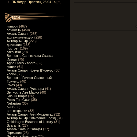
ПК Лидер-Престиж, 26.04.14
[21]
ТЕГИ
импорт
(467)
вечность
(450)
Амаль Саланг
(256)
афган-коллекция
(228)
Ахтиар Ак-Яр
(223)
движения
(168)
портрет
(109)
открытки
(79)
Вечность Святослава Сказка
Илады
(75)
Agha Djaris Zahara
(62)
кошки
(61)
Амаль Саланг Коеур Д'Коеурс
(58)
хаски
(50)
Вечность Гелиос Солнечный
Триумф
(48)
Polos
(43)
Амаль Саланг Гульнара
(41)
Вечность Аве Мария
(40)
Бланш Шарм
(36)
Polos Top Gear
(35)
Neliapilan
(35)
ринг
(33)
арт-открытки
(32)
Амаль Саланг Али Мухаммед
(32)
Ахтиар Ак-Яр Симфония Звезд
(31)
Golddragon Essence of Luxury
(31)
Scaramis
(27)
Амаль Саланг Сагадат
(27)
Германия
(26)
Вечность Классика
(26)