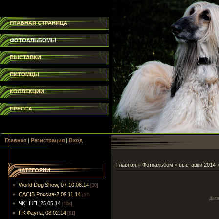
ГЛАВНАЯ СТРАНИЦА
ФОТОАЛЬБОМЫ
ВЫСТАВКИ
ПИТОМЦЫ
КОЛЛЕКЦИИ
ПРЕССА
Главная
|
Регистрация
|
Вход
Главная
»
Фотоальбом
»
выставки 2014
КАТЕГОРИИ
World Dog Show, 07-10.08.14
[30]
CACIB Россия-2,09.11.14
[52]
Дата
ЧК НКП, 25.05.14
[108]
ПК Фауна, 08.02.14
[61]