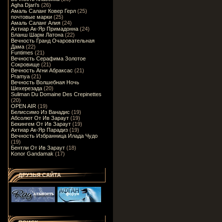
Agha Djari's
(26)
Амаль Саланг Ковер Герл
(25)
почтовые марки
(25)
Амаль Саланг Алия
(24)
Ахтиар Ак-Яр Примадонна
(24)
Бланш Шарм Латона
(22)
Вечность Гранд Очаровательная
Дама
(22)
Funtimes
(21)
Вечность Серафима Золотое
Сокровище
(21)
Вечность Агни Абраксас
(21)
Pramya
(21)
Вечность Волшебная Ночь
Шехерезада
(20)
Suliman Du Domaine Des Crepinettes
(20)
OPEN AIR
(19)
Белиссимо Из Ванадис
(19)
Абсолют От Ив Зараут
(19)
Бекингем От Ив Зараут
(19)
Ахтиар Ак-Яр Парадиз
(19)
Вечность Избранница Илада Чудо
(19)
Бентли От Ив Зараут
(18)
Konor Gandamak
(17)
ДРУЗЬЯ САЙТА