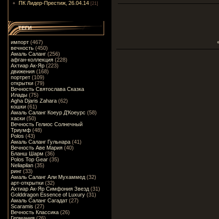
ПК Лидер-Престиж, 26.04.14
[21]
ТЕГИ
импорт
(467)
вечность
(450)
Амаль Саланг
(256)
афган-коллекция
(228)
Ахтиар Ак-Яр
(223)
движения
(168)
портрет
(109)
открытки
(79)
Вечность Святослава Сказка
Илады
(75)
Agha Djaris Zahara
(62)
кошки
(61)
Амаль Саланг Коеур Д'Коеурс
(58)
хаски
(50)
Вечность Гелиос Солнечный
Триумф
(48)
Polos
(43)
Амаль Саланг Гульнара
(41)
Вечность Аве Мария
(40)
Бланш Шарм
(36)
Polos Top Gear
(35)
Neliapilan
(35)
ринг
(33)
Амаль Саланг Али Мухаммед
(32)
арт-открытки
(32)
Ахтиар Ак-Яр Симфония Звезд
(31)
Golddragon Essence of Luxury
(31)
Амаль Саланг Сагадат
(27)
Scaramis
(27)
Вечность Классика
(26)
Германия
(26)