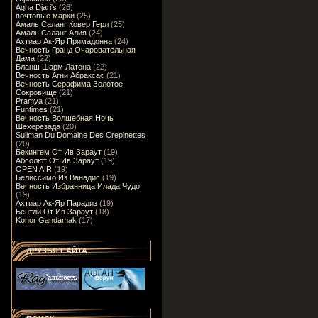
Agha Djari's
(26)
почтовые марки
(25)
Амаль Саланг Ковер Герл
(25)
Амаль Саланг Алия
(24)
Ахтиар Ак-Яр Примадонна
(24)
Вечность Гранд Очаровательная
Дама
(22)
Бланш Шарм Латона
(22)
Вечность Агни Абраксас
(21)
Вечность Серафима Золотое
Сокровище
(21)
Pramya
(21)
Funtimes
(21)
Вечность Волшебная Ночь
Шехерезада
(20)
Suliman Du Domaine Des Crepinettes
(20)
Бекингем От Ив Зараут
(19)
Абсолют От Ив Зараут
(19)
OPEN AIR
(19)
Белиссимо Из Ванадис
(19)
Вечность Избранница Илада Чудо
(19)
Ахтиар Ак-Яр Парадиз
(19)
Бентли От Ив Зараут
(18)
Konor Gandamak
(17)
ДРУЗЬЯ САЙТА