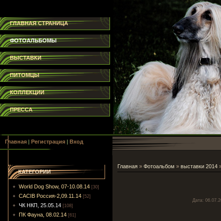
ГЛАВНАЯ СТРАНИЦА
ФОТОАЛЬБОМЫ
ВЫСТАВКИ
ПИТОМЦЫ
КОЛЛЕКЦИИ
ПРЕССА
Главная
|
Регистрация
|
Вход
Главная
»
Фотоальбом
»
выставки 2014
КАТЕГОРИИ
World Dog Show, 07-10.08.14
[30]
CACIB Россия-2,09.11.14
[52]
Дата
: 06.07.
ЧК НКП, 25.05.14
[108]
ПК Фауна, 08.02.14
[61]