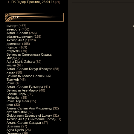
ПК Лидер-Престиж, 26.04.14
[21]
ТЕГИ
импорт
(467)
вечность
(450)
Амаль Саланг
(256)
афган-коллекция
(228)
Ахтиар Ак-Яр
(223)
движения
(168)
портрет
(109)
открытки
(79)
Вечность Святослава Сказка
Илады
(75)
Agha Djaris Zahara
(62)
кошки
(61)
Амаль Саланг Коеур Д'Коеурс
(58)
хаски
(50)
Вечность Гелиос Солнечный
Триумф
(48)
Polos
(43)
Амаль Саланг Гульнара
(41)
Вечность Аве Мария
(40)
Бланш Шарм
(36)
Neliapilan
(35)
Polos Top Gear
(35)
ринг
(33)
Амаль Саланг Али Мухаммед
(32)
арт-открытки
(32)
Golddragon Essence of Luxury
(31)
Ахтиар Ак-Яр Симфония Звезд
(31)
Амаль Саланг Сагадат
(27)
Scaramis
(27)
Agha Djari's
(26)
Германия
(26)