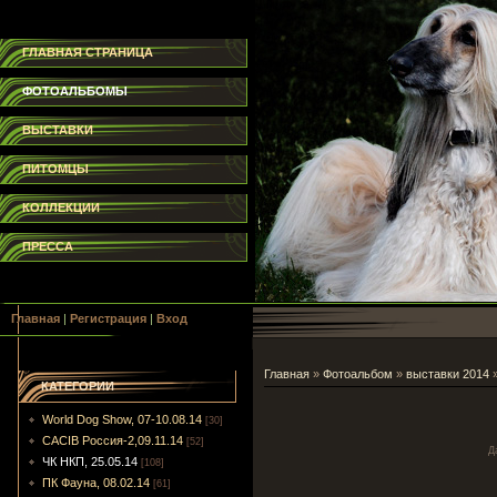
ГЛАВНАЯ СТРАНИЦА
ФОТОАЛЬБОМЫ
ВЫСТАВКИ
ПИТОМЦЫ
КОЛЛЕКЦИИ
ПРЕССА
Главная
|
Регистрация
|
Вход
Главная
»
Фотоальбом
»
выставки 2014
КАТЕГОРИИ
World Dog Show, 07-10.08.14
[30]
CACIB Россия-2,09.11.14
[52]
Д
ЧК НКП, 25.05.14
[108]
ПК Фауна, 08.02.14
[61]