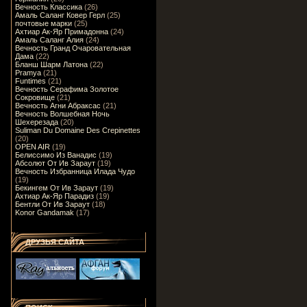
Вечность Классика
(26)
Амаль Саланг Ковер Герл
(25)
почтовые марки
(25)
Ахтиар Ак-Яр Примадонна
(24)
Амаль Саланг Алия
(24)
Вечность Гранд Очаровательная
Дама
(22)
Бланш Шарм Латона
(22)
Pramya
(21)
Funtimes
(21)
Вечность Серафима Золотое
Сокровище
(21)
Вечность Агни Абраксас
(21)
Вечность Волшебная Ночь
Шехерезада
(20)
Suliman Du Domaine Des Crepinettes
(20)
OPEN AIR
(19)
Белиссимо Из Ванадис
(19)
Абсолют От Ив Зараут
(19)
Вечность Избранница Илада Чудо
(19)
Бекингем От Ив Зараут
(19)
Ахтиар Ак-Яр Парадиз
(19)
Бентли От Ив Зараут
(18)
Konor Gandamak
(17)
ДРУЗЬЯ САЙТА