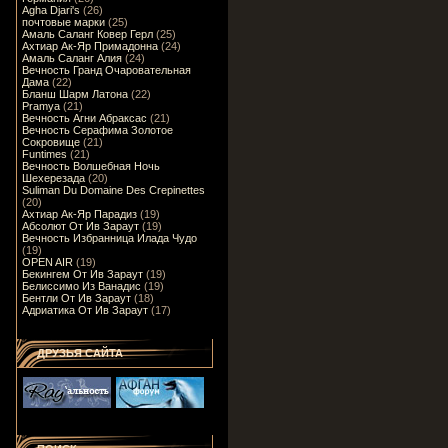
Agha Djari's
(26)
почтовые марки
(25)
Амаль Саланг Ковер Герл
(25)
Ахтиар Ак-Яр Примадонна
(24)
Амаль Саланг Алия
(24)
Вечность Гранд Очаровательная
Дама
(22)
Бланш Шарм Латона
(22)
Pramya
(21)
Вечность Агни Абраксас
(21)
Вечность Серафима Золотое
Сокровище
(21)
Funtimes
(21)
Вечность Волшебная Ночь
Шехерезада
(20)
Suliman Du Domaine Des Crepinettes
(20)
Ахтиар Ак-Яр Парадиз
(19)
Абсолют От Ив Зараут
(19)
Вечность Избранница Илада Чудо
(19)
OPEN AIR
(19)
Бекингем От Ив Зараут
(19)
Белиссимо Из Ванадис
(19)
Бентли От Ив Зараут
(18)
Адриатика От Ив Зараут
(17)
ДРУЗЬЯ САЙТА