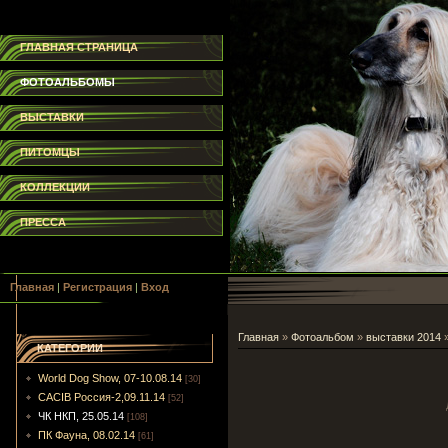
ГЛАВНАЯ СТРАНИЦА
ФОТОАЛЬБОМЫ
ВЫСТАВКИ
ПИТОМЦЫ
КОЛЛЕКЦИИ
ПРЕССА
Главная
|
Регистрация
|
Вход
Главная
»
Фотоальбом
»
выставки 2014
КАТЕГОРИИ
World Dog Show, 07-10.08.14
[30]
CACIB Россия-2,09.11.14
[52]
ЧК НКП, 25.05.14
[108]
ПК Фауна, 08.02.14
[61]