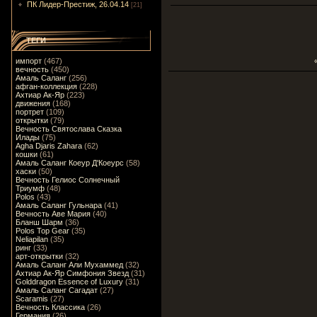
ПК Лидер-Престиж, 26.04.14
[21]
ТЕГИ
импорт
(467)
вечность
(450)
Амаль Саланг
(256)
афган-коллекция
(228)
Ахтиар Ак-Яр
(223)
движения
(168)
портрет
(109)
открытки
(79)
Вечность Святослава Сказка
Илады
(75)
Agha Djaris Zahara
(62)
кошки
(61)
Амаль Саланг Коеур Д'Коеурс
(58)
хаски
(50)
Вечность Гелиос Солнечный
Триумф
(48)
Polos
(43)
Амаль Саланг Гульнара
(41)
Вечность Аве Мария
(40)
Бланш Шарм
(36)
Polos Top Gear
(35)
Neliapilan
(35)
ринг
(33)
арт-открытки
(32)
Амаль Саланг Али Мухаммед
(32)
Ахтиар Ак-Яр Симфония Звезд
(31)
Golddragon Essence of Luxury
(31)
Амаль Саланг Сагадат
(27)
Scaramis
(27)
Вечность Классика
(26)
Германия
(26)