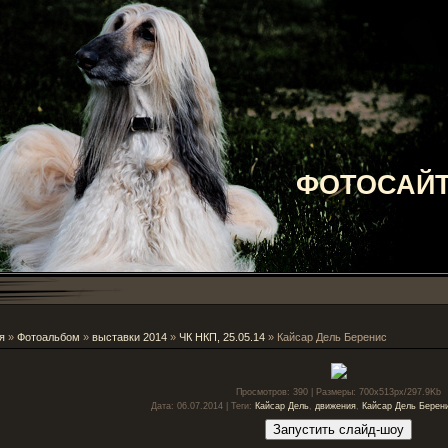
ФОТОСАЙТ
я
»
Фотоальбом
»
выставки 2014
»
ЧК НКП, 25.05.14
» Кайсар Дель Беренис
Просмотров
: 390 |
Размеры
: 700x513px/297.9Kb
Дата
: 06.07.2014 |
Теги
:
Кайсар Дель
,
движения
,
Кайсар Дель Берен