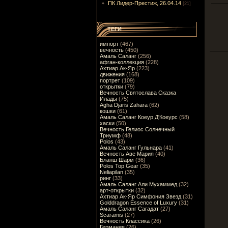
ПК Лидер-Престиж, 26.04.14
[21]
ТЕГИ
импорт
(467)
вечность
(450)
Амаль Саланг
(256)
афган-коллекция
(228)
Ахтиар Ак-Яр
(223)
движения
(168)
портрет
(109)
открытки
(79)
Вечность Святослава Сказка
Илады
(75)
Agha Djaris Zahara
(62)
кошки
(61)
Амаль Саланг Коеур Д'Коеурс
(58)
хаски
(50)
Вечность Гелиос Солнечный
Триумф
(48)
Polos
(43)
Амаль Саланг Гульнара
(41)
Вечность Аве Мария
(40)
Бланш Шарм
(36)
Polos Top Gear
(35)
Neliapilan
(35)
ринг
(33)
Амаль Саланг Али Мухаммед
(32)
арт-открытки
(32)
Ахтиар Ак-Яр Симфония Звезд
(31)
Golddragon Essence of Luxury
(31)
Амаль Саланг Сагадат
(27)
Scaramis
(27)
Вечность Классика
(26)
Германия
(26)