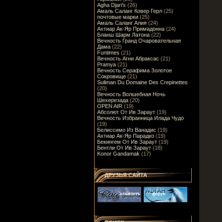
Agha Djari's
(26)
Амаль Саланг Ковер Герл
(25)
почтовые марки
(25)
Амаль Саланг Алия
(24)
Ахтиар Ак-Яр Примадонна
(24)
Бланш Шарм Латона
(22)
Вечность Гранд Очаровательная
Дама
(22)
Funtimes
(21)
Вечность Агни Абраксас
(21)
Pramya
(21)
Вечность Серафима Золотое
Сокровище
(21)
Suliman Du Domaine Des Crepinettes
(20)
Вечность Волшебная Ночь
Шехерезада
(20)
OPEN AIR
(19)
Абсолют От Ив Зараут
(19)
Вечность Избранница Илада Чудо
(19)
Белиссимо Из Ванадис
(19)
Ахтиар Ак-Яр Парадиз
(19)
Бекингем От Ив Зараут
(19)
Бентли От Ив Зараут
(18)
Konor Gandamak
(17)
ДРУЗЬЯ САЙТА