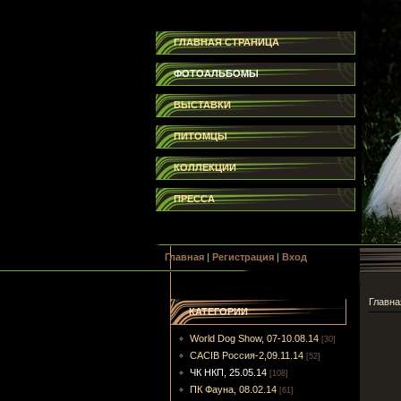
ГЛАВНАЯ СТРАНИЦА
ФОТОАЛЬБОМЫ
ВЫСТАВКИ
ПИТОМЦЫ
КОЛЛЕКЦИИ
ПРЕССА
Главная
|
Регистрация
|
Вход
Главна
КАТЕГОРИИ
World Dog Show, 07-10.08.14
[30]
CACIB Россия-2,09.11.14
[52]
ЧК НКП, 25.05.14
[108]
ПК Фауна, 08.02.14
[61]