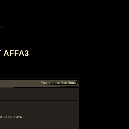
 AFFA3
Приветствую Вас
Гость
ис
|
Добавил
:
affa3