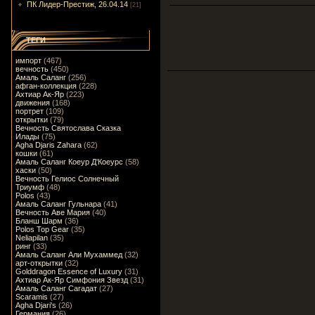
ПК Лидер-Престиж, 26.04.14
[21]
ТЕГИ
импорт
(467)
вечность
(450)
Амаль Саланг
(256)
афган-коллекция
(228)
Ахтиар Ак-Яр
(223)
движения
(168)
портрет
(109)
открытки
(79)
Вечность Святослава Сказка
Илады
(75)
Agha Djaris Zahara
(62)
кошки
(61)
Амаль Саланг Коеур Д'Коеурс
(58)
хаски
(50)
Вечность Гелиос Солнечный
Триумф
(48)
Polos
(43)
Амаль Саланг Гульнара
(41)
Вечность Аве Мария
(40)
Бланш Шарм
(36)
Polos Top Gear
(35)
Neliapilan
(35)
ринг
(33)
Амаль Саланг Али Мухаммед
(32)
арт-открытки
(32)
Golddragon Essence of Luxury
(31)
Ахтиар Ак-Яр Симфония Звезд
(31)
Амаль Саланг Сагадат
(27)
Scaramis
(27)
Agha Djari's
(26)
Германия
(26)