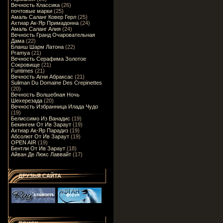
Вечность Классика
(26)
почтовые марки
(25)
Амаль Саланг Ковер Герл
(25)
Ахтиар Ак-Яр Примадонна
(24)
Амаль Саланг Алия
(24)
Вечность Гранд Очаровательная
Дама
(22)
Бланш Шарм Латона
(22)
Pramya
(21)
Вечность Серафима Золотое
Сокровище
(21)
Funtimes
(21)
Вечность Агни Абраксас
(21)
Suliman Du Domaine Des Crepinettes
(20)
Вечность Волшебная Ночь
Шехерезада
(20)
Вечность Избранница Илада Чудо
(19)
Белиссимо Из Ванадис
(19)
Бекингем От Ив Зараут
(19)
Ахтиар Ак-Яр Парадиз
(19)
Абсолют От Ив Зараут
(19)
OPEN AIR
(19)
Бентли От Ив Зараут
(18)
Айван Де Люкс Лаввайт
(17)
ДРУЗЬЯ САЙТА