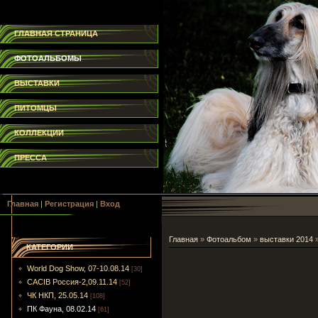
ГЛАВНАЯ СТРАНИЦА
ФОТОАЛЬБОМЫ
ВЫСТАВКИ
ПИТОМЦЫ
КОЛЛЕКЦИИ
ПРЕССА
Главная
|
Регистрация
|
Вход
Главная
»
Фотоальбом
»
выставки 2014
КАТЕГОРИИ
World Dog Show, 07-10.08.14
[30]
CACIB Россия-2,09.11.14
[52]
ЧК НКП, 25.05.14
[108]
ПК Фауна, 08.02.14
[61]