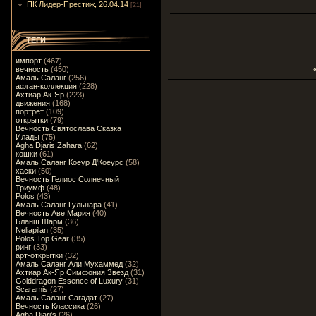
ПК Лидер-Престиж, 26.04.14
[21]
ТЕГИ
импорт
(467)
вечность
(450)
Амаль Саланг
(256)
афган-коллекция
(228)
Ахтиар Ак-Яр
(223)
движения
(168)
портрет
(109)
открытки
(79)
Вечность Святослава Сказка
Илады
(75)
Agha Djaris Zahara
(62)
кошки
(61)
Амаль Саланг Коеур Д'Коеурс
(58)
хаски
(50)
Вечность Гелиос Солнечный
Триумф
(48)
Polos
(43)
Амаль Саланг Гульнара
(41)
Вечность Аве Мария
(40)
Бланш Шарм
(36)
Neliapilan
(35)
Polos Top Gear
(35)
ринг
(33)
арт-открытки
(32)
Амаль Саланг Али Мухаммед
(32)
Ахтиар Ак-Яр Симфония Звезд
(31)
Golddragon Essence of Luxury
(31)
Scaramis
(27)
Амаль Саланг Сагадат
(27)
Вечность Классика
(26)
Agha Djari's
(26)