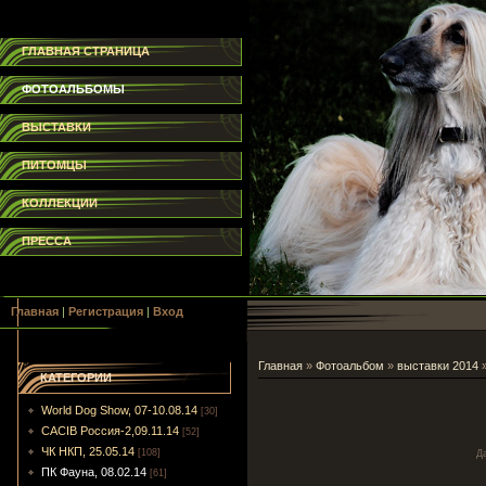
ГЛАВНАЯ СТРАНИЦА
ФОТОАЛЬБОМЫ
ВЫСТАВКИ
ПИТОМЦЫ
КОЛЛЕКЦИИ
ПРЕССА
Главная
|
Регистрация
|
Вход
Главная
»
Фотоальбом
»
выставки 2014
КАТЕГОРИИ
World Dog Show, 07-10.08.14
[30]
CACIB Россия-2,09.11.14
[52]
ЧК НКП, 25.05.14
[108]
Д
ПК Фауна, 08.02.14
[61]