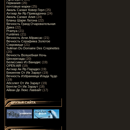
Германия
(26)
почтовые марки
(25)
Амаль Саланг Ковер Герл
(25)
Ахтиар Ак-Яр Примадонна
(24)
Амаль Саланг Алия
(24)
Бланш Шарм Латона
(22)
Вечность Гранд Очаровательная
Дама
(22)
Pramya
(21)
Funtimes
(21)
Вечность Агни Абраксас
(21)
Вечность Серафима Золотое
Сокровище
(21)
Suliman Du Domaine Des Crepinettes
(20)
Вечность Волшебная Ночь
Шехерезада
(20)
Белиссимо Из Ванадис
(19)
OPEN AIR
(19)
Ахтиар Ак-Яр Парадиз
(19)
Бекингем От Ив Зараут
(19)
Вечность Избранница Илада Чудо
(19)
Абсолют От Ив Зараут
(19)
Бентли От Ив Зараут
(18)
Айван Де Люкс Лаввайт
(17)
ДРУЗЬЯ САЙТА